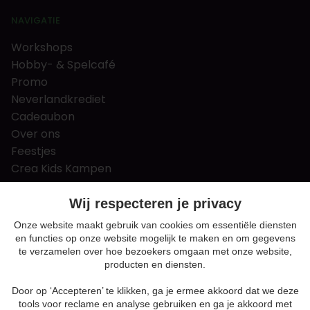
NAVIGATIE
Workshops
Hobby- & Spelcafé
Promo
Neverlandkrediet
Cadeaubon
Over ons
Feestjes
Crea Kids Kampen
FAQ
Tips & tricks
Wij respecteren je privacy
Contact
Onze website maakt gebruik van cookies om essentiële diensten
en functies op onze website mogelijk te maken en om gegevens
Nieuws & Vacatures
te verzamelen over hoe bezoekers omgaan met onze website,
producten en diensten.
Door op ‘Accepteren’ te klikken, ga je ermee akkoord dat we deze
Algemene voorwaarden
tools voor reclame en analyse gebruiken en ga je akkoord met