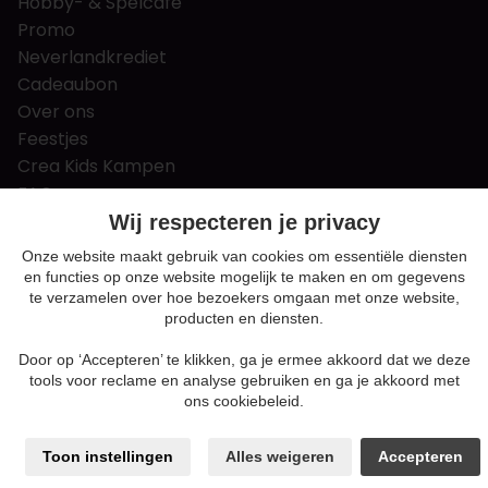
Hobby- & Spelcafé
Promo
Neverlandkrediet
Cadeaubon
Over ons
Feestjes
Crea Kids Kampen
FAQ
Tips & tricks
Wij respecteren je privacy
Contact
Onze website maakt gebruik van cookies om essentiële diensten
en functies op onze website mogelijk te maken en om gegevens
Nieuws & Vacatures
te verzamelen over hoe bezoekers omgaan met onze website,
producten en diensten.
Door op ‘Accepteren’ te klikken, ga je ermee akkoord dat we deze
Algemene voorwaarden
tools voor reclame en analyse gebruiken en ga je akkoord met
Privacy en cookie policy
ons cookiebeleid.
Cookie voorkeuren
Sitemap
Toon instellingen
Alles weigeren
Accepteren
Login