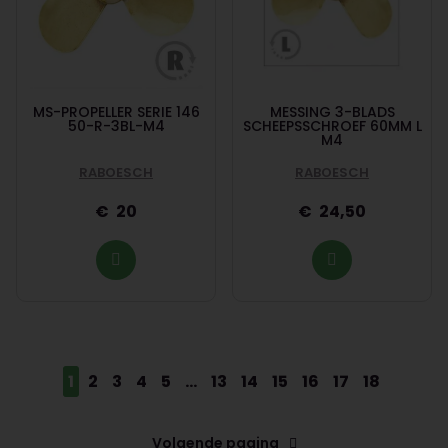
MS-PROPELLER SERIE 146
MESSING 3-BLADS
50-R-3BL-M4
SCHEEPSSCHROEF 60MM L
M4
RABOESCH
RABOESCH
20
24,50
1
2
3
4
5
...
13
14
15
16
17
18
Volgende pagina