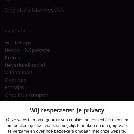
Snijplotters & Lasercutters
NAVIGATIE
Workshops
Hobby- & Spelcafé
Promo
Neverlandkrediet
Cadeaubon
Over ons
Feestjes
Crea Kids Kampen
FAQ
Tips & tricks
Wij respecteren je privacy
Contact
Onze website maakt gebruik van cookies om essentiële diensten
en functies op onze website mogelijk te maken en om gegevens
Nieuws & Vacatures
te verzamelen over hoe bezoekers omgaan met onze website,