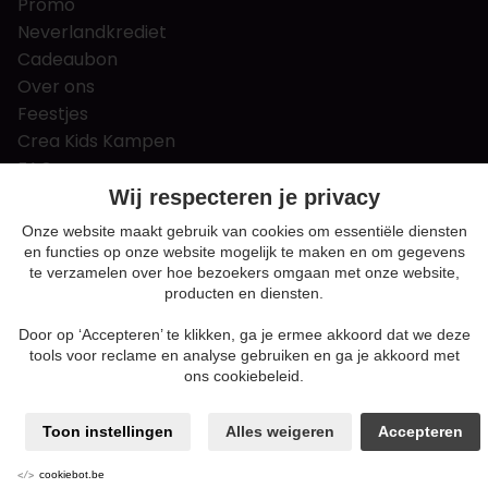
Promo
Neverlandkrediet
Cadeaubon
Over ons
Feestjes
Crea Kids Kampen
FAQ
Tips & tricks
Wij respecteren je privacy
Contact
Onze website maakt gebruik van cookies om essentiële diensten
en functies op onze website mogelijk te maken en om gegevens
Nieuws & Vacatures
te verzamelen over hoe bezoekers omgaan met onze website,
producten en diensten.
Door op ‘Accepteren’ te klikken, ga je ermee akkoord dat we deze
Algemene voorwaarden
tools voor reclame en analyse gebruiken en ga je akkoord met
Privacy en cookie policy
ons cookiebeleid.
Cookie voorkeuren
Sitemap
Toon instellingen
Alles weigeren
Accepteren
Login
ENABLERS
cookiebot.be