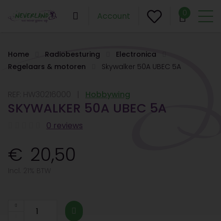
0
Account
Home
Radiobesturing
Electronica
Regelaars & motoren
Skywalker 50A UBEC 5A
REF:
HW30216000
Hobbywing
SKYWALKER 50A UBEC 5A
0 reviews
20,50
Incl. 21% BTW