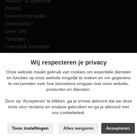
Hobby- & Spelcafé
Promo
Neverlandkrediet
Cadeaubon
Over ons
Feestjes
Crea Kids Kampen
FAQ
Tips & tricks
Wij respecteren je privacy
Contact
Onze website maakt gebruik van cookies om essentiële diensten
en functies op onze website mogelijk te maken en om gegevens
Nieuws & Vacatures
te verzamelen over hoe bezoekers omgaan met onze website,
producten en diensten.
Door op ‘Accepteren’ te klikken, ga je ermee akkoord dat we deze
Algemene voorwaarden
tools voor reclame en analyse gebruiken en ga je akkoord met
Privacy en cookie policy
ons cookiebeleid.
Cookie voorkeuren
Sitemap
Toon instellingen
Alles weigeren
Accepteren
Login