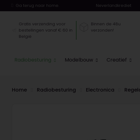
Ga terug naar home.
Neverlandkrediet
Gratis verzending voor
Binnen de 48u
bestellingen vanaf € 60 in
verzonden!
België
Radiobesturing
Modelbouw
Creatief
Home
Radiobesturing
Electronica
Regel