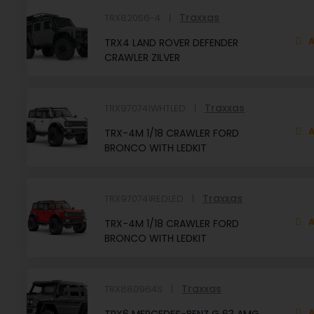
Traxxas
TRX82056-4
A
TRX4 LAND ROVER DEFENDER
CRAWLER ZILVER
Traxxas
TRX970741WHTLED
A
TRX-4M 1/18 CRAWLER FORD
BRONCO WITH LEDKIT
Traxxas
TRX970741REDLED
A
TRX-4M 1/18 CRAWLER FORD
BRONCO WITH LEDKIT
Traxxas
TRX880964S
A