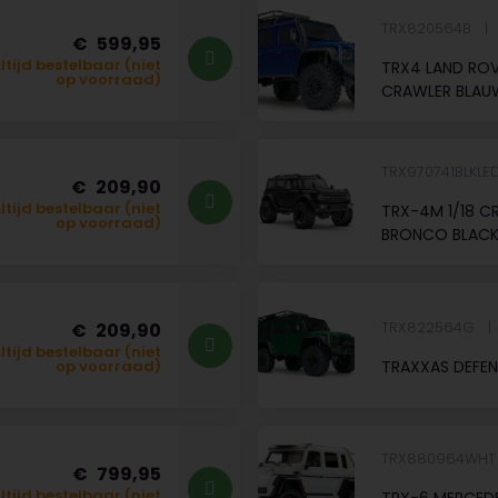
TRX820564B
599,95
ltijd bestelbaar (niet
TRX4 LAND ROV
op voorraad)
CRAWLER BLAU
TRX970741BLKLE
209,90
ltijd bestelbaar (niet
TRX-4M 1/18 C
op voorraad)
BRONCO BLACK 
TRX822564G
209,90
ltijd bestelbaar (niet
TRAXXAS DEFEN
op voorraad)
TRX880964WH
799,95
ltijd bestelbaar (niet