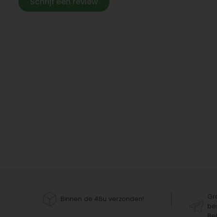
Schrijf een review
Gra
Binnen de 48u verzonden!
bes
Bel