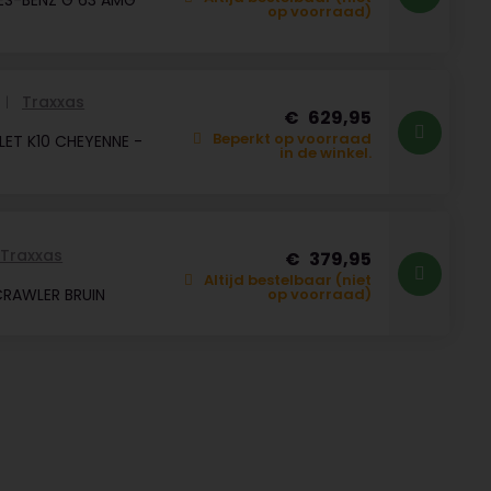
ES-BENZ G 63 AMG
op voorraad)
Traxxas
629,95
Beperkt op voorraad
ET K10 CHEYENNE -
in de winkel.
Traxxas
379,95
Altijd bestelbaar (niet
RAWLER BRUIN
op voorraad)