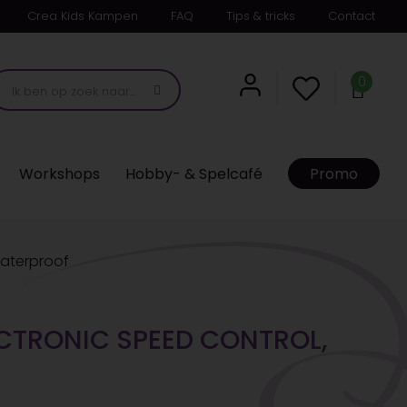
Crea Kids Kampen
FAQ
Tips & tricks
Contact
0
Workshops
Hobby- & Spelcafé
Promo
waterproof
ECTRONIC SPEED CONTROL,