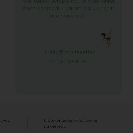
ons. Telefonisch, per mail of in de winkel,
staan we steeds klaar om al je vragen te
beantwoorden.
info@neverland.be
050 32 39 72
t voor
Uitstekende service voor én
na verkoop