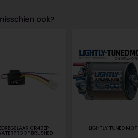
misschien ook?
EDREGELAAR CR40EP
LIGHTLY TUNED MOTO
WATERPROOF BRUSHED