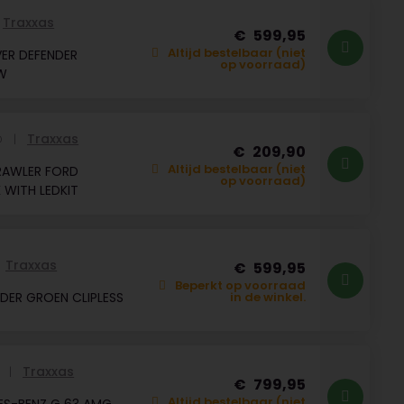
Traxxas
599,95
Altijd bestelbaar (niet
ER DEFENDER
op voorraad)
W
Traxxas
D
209,90
Altijd bestelbaar (niet
RAWLER FORD
op voorraad)
WITH LEDKIT
Traxxas
599,95
Beperkt op voorraad
DER GROEN CLIPLESS
in de winkel.
Traxxas
T
799,95
Altijd bestelbaar (niet