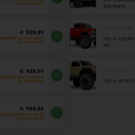
TRX-6 MERCED
op voorraad)
6X6 WHITE
TRX920564RED
629,95
Beperkt op voorraad
TRX-4 CHEVROL
in de winkel.
RED
TRX82024/4
629,95
Beperkt op voorraad
TRX-4 SPORT C
in de winkel.
599,95
ltijd bestelbaar (niet
op voorraad)