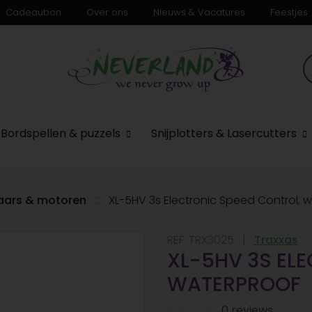
Cadeaubon
Over ons
Nieuws & Vacatures
Feestjes
Bordspellen & puzzels
Snijplotters & Lasercutters
aars & motoren
XL-5HV 3s Electronic Speed Control, 
REF:
TRX3025
Traxxas
XL-5HV 3S EL
WATERPROOF
0 reviews