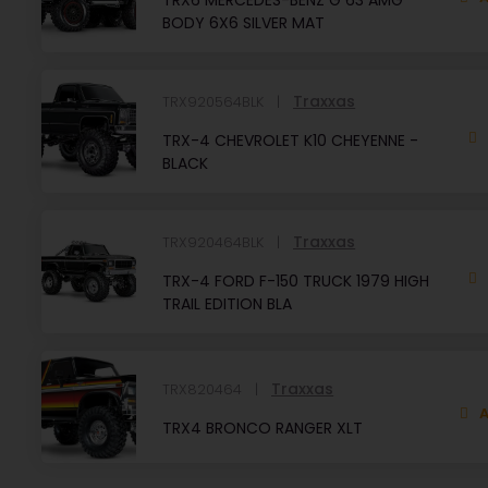
TRX6 MERCEDES-BENZ G 63 AMG
BODY 6X6 SILVER MAT
Traxxas
TRX920564BLK
TRX-4 CHEVROLET K10 CHEYENNE -
BLACK
Traxxas
TRX920464BLK
TRX-4 FORD F-150 TRUCK 1979 HIGH
TRAIL EDITION BLA
Traxxas
TRX820464
A
TRX4 BRONCO RANGER XLT