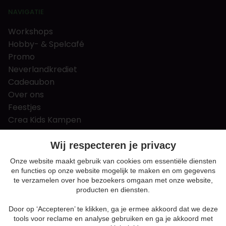
NAVIGATIE
Workshops
Hobby- & Spelcafé
Promo
Neverlandkrediet
Cadeaubon
Over ons
Feestjes
Crea Kids Kampen
FAQ
Tips & tricks
Wij respecteren je privacy
Contact
Onze website maakt gebruik van cookies om essentiële diensten
en functies op onze website mogelijk te maken en om gegevens
Nieuws & Vacatures
te verzamelen over hoe bezoekers omgaan met onze website,
producten en diensten.
Door op ‘Accepteren’ te klikken, ga je ermee akkoord dat we deze
Algemene voorwaarden
tools voor reclame en analyse gebruiken en ga je akkoord met