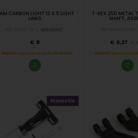
AM CARBON LIGHT 12 X 5 LIGHT
T-REX 250 METAL 
LINKS
SHAFT, ASS
|
REF: AE7217-34
AERONAUT
REF: ALGH25079A
8
6,27
8
Beperkt op voorraad in de winkel.
Beperkt op voorraad 
Promotie