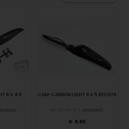
T 8 X 4.5
CAM-CARBON LIGHT 9 X 5 RECHTS
|
ERONAUT
REF: AE7216-16
AERONAUT
6,50