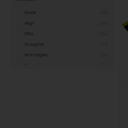
Blade
(213)
Align
(138)
Eflite
(104)
Graupner
(49)
Nine Eagles
(25)
Dromida
(13)
Robbe
(12)
Revell
(8)
Aeronaut
(6)
T2m
(4)
Traxxas
(2)