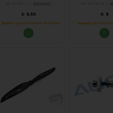
|
|
REF: AE7216-21
AERONAUT
REF: AE7216-34
A
6,50
8
Beperkt op voorraad in de winkel.
Beperkt op voorraad 