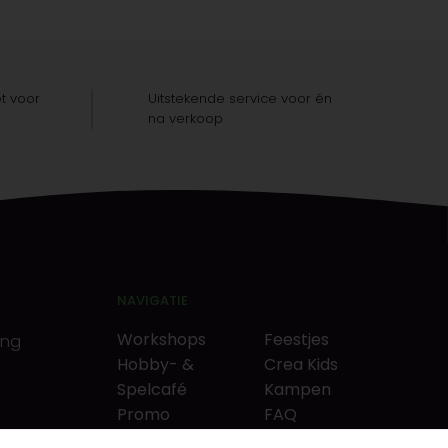
t voor
Uitstekende service voor én
na verkoop
NAVIGATIE
Workshops
Feestjes
ing
Hobby- &
Crea Kids
Spelcafé
Kampen
Promo
FAQ
Neverlandkrediet
Tips & tricks