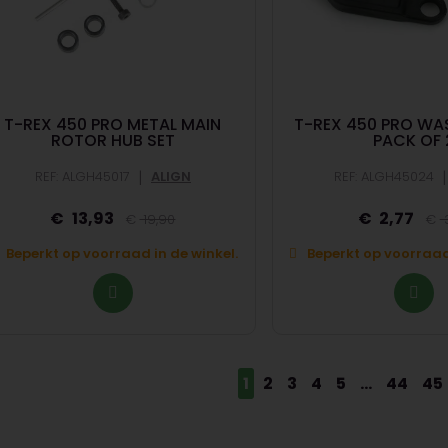
T-REX 450 PRO METAL MAIN
T-REX 450 PRO WA
ROTOR HUB SET
PACK OF 
|
|
REF: ALGH45017
ALIGN
REF: ALGH45024
13,93
2,77
19,90
3
Beperkt op voorraad in de winkel.
Beperkt op voorraad 
1
2
3
4
5
...
44
45