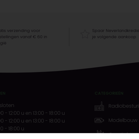
tis verzending voor
Spaar Neverlandkredie
tellingen vanaf € 60 in
je volgende aankoop
gië
REN
CATEGORIEËN
sloten
Radiobestur
00
-
12:00 u
en
13:00
-
18:00 u
Modelbouw
00
-
12:00 u
en
13:00
-
18:00 u
00
-
18:00 u
Creatief
00
-
12:00 u
en
13:00
-
20:00 u