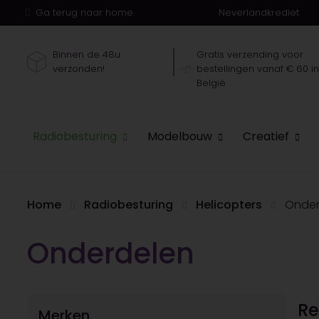
Ga terug naar home.
Neverlandkrediet
Binnen de 48u
Gratis verzending voor
verzonden!
bestellingen vanaf € 60 i
België
Radiobesturing
Modelbouw
Creatief
Home
Radiobesturing
Helicopters
Onder
Onderdelen
Re
Merken