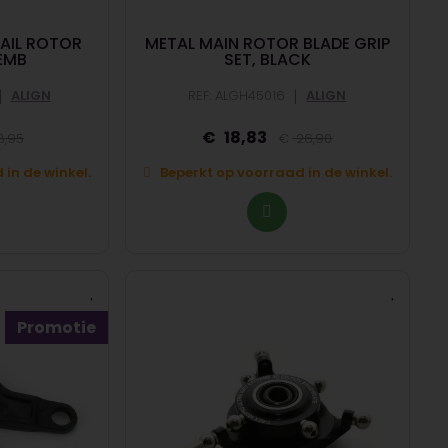
TAIL ROTOR
METAL MAIN ROTOR BLADE GRIP
EMB
SET, BLACK
|
|
ALIGN
REF: ALGH45016
ALIGN
18,83
,95
26,90
in de winkel.
Beperkt op voorraad in de winkel.
Promotie