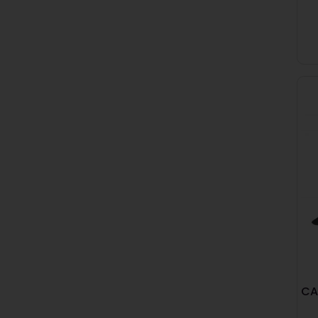
Dynamite
(1)
Losi
(1)
Hype
(1)
Spektrum
(1)
Tamiya
(1)
CA