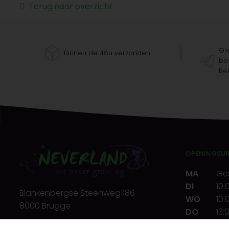
Terug naar overzicht
Gra
Binnen de 48u verzonden!
bes
Bel
OPENINGSU
MA
Ge
DI
10:
Blankenbergse Steenweg 186
WO
10:
8000 Brugge
DO
13:
VR
10:
T.
+32(0)50 32 39 72