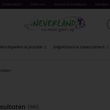
Cadeaubon
Over ons
Nieuws & Vacatures
Feestjes
n
Bordspellen & puzzels
Snijplotters & Lasercutters
delen
sultaten
(581)