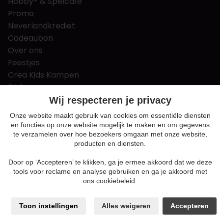
Hobby- & Spelcafé
Promo
Neverlandkrediet
Cadeaubon
Over ons
Feestjes
Crea Kids Kampen
FAQ
Tips & tricks
Wij respecteren je privacy
Contact
Onze website maakt gebruik van cookies om essentiële diensten
en functies op onze website mogelijk te maken en om gegevens
Nieuws & Vacatures
te verzamelen over hoe bezoekers omgaan met onze website,
producten en diensten.
Door op ‘Accepteren’ te klikken, ga je ermee akkoord dat we deze
Algemene voorwaarden
tools voor reclame en analyse gebruiken en ga je akkoord met
Privacy en cookie policy
ons cookiebeleid.
Cookie voorkeuren
Sitemap
Toon instellingen
Alles weigeren
Accepteren
Login