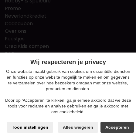
Hobby- & Spelcafé
Promo
Neverlandkrediet
Cadeaubon
Over ons
Feestjes
Crea Kids Kampen
FAQ
Tips & tricks
Wij respecteren je privacy
Contact
Onze website maakt gebruik van cookies om essentiële diensten
en functies op onze website mogelijk te maken en om gegevens
Nieuws & Vacatures
te verzamelen over hoe bezoekers omgaan met onze website,
producten en diensten.
Door op ‘Accepteren’ te klikken, ga je ermee akkoord dat we deze
Algemene voorwaarden
tools voor reclame en analyse gebruiken en ga je akkoord met
Privacy en cookie policy
ons cookiebeleid.
Cookie voorkeuren
Sitemap
Toon instellingen
Alles weigeren
Accepteren
Login