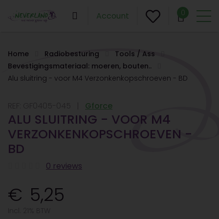
0
Account
Home
Radiobesturing
Tools / Ass
Bevestigingsmateriaal: moeren, bouten..
Alu sluitring - voor M4 Verzonkenkopschroeven - BD
REF:
GF0405-045
Gforce
ALU SLUITRING - VOOR M4
VERZONKENKOPSCHROEVEN -
BD
0 reviews
5,25
Incl. 21% BTW