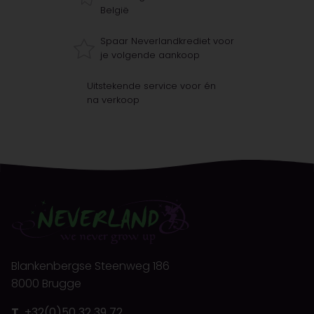
België
Spaar Neverlandkrediet voor
je volgende aankoop
Uitstekende service voor én
na verkoop
Blankenbergse Steenweg 186
8000 Brugge
T.
+32(0)50 32 39 72