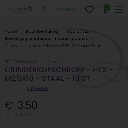
0
Account
Home
Radiobesturing
Tools / Ass
Bevestigingsmateriaal: moeren, bouten..
Cilinderkopschroef - Hex - M2,5X10 - Staal - 10 st
REF:
GF0100-010
Gforce
CILINDERKOPSCHROEF - HEX -
M2,5X10 - STAAL - 10 ST
0 reviews
3,50
Incl. 21% BTW