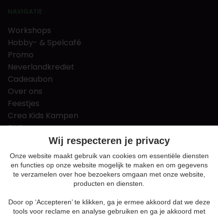
NAVIGATIE
Workshops
Hobby- & Spelcafé
Promo
Neverlandkrediet
Cadeaubon
Over ons
Feestjes
Crea Kids Kampen
FAQ
Tips & tricks
Wij respecteren je privacy
Contact
Onze website maakt gebruik van cookies om essentiële diensten
en functies op onze website mogelijk te maken en om gegevens
Nieuws & Vacatures
te verzamelen over hoe bezoekers omgaan met onze website,
producten en diensten.
Door op ‘Accepteren’ te klikken, ga je ermee akkoord dat we deze
Algemene voorwaarden
tools voor reclame en analyse gebruiken en ga je akkoord met