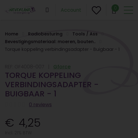
0
Account
Home
Radiobesturing
Tools / Ass
Bevestigingsmateriaal: moeren, bouten..
Torque koppeling verbindingsadapter - Buigbaar - 1
REF:
GF4008-007
Gforce
TORQUE KOPPELING
VERBINDINGSADAPTER -
BUIGBAAR - 1
0 reviews
4,25
Incl. 21% BTW