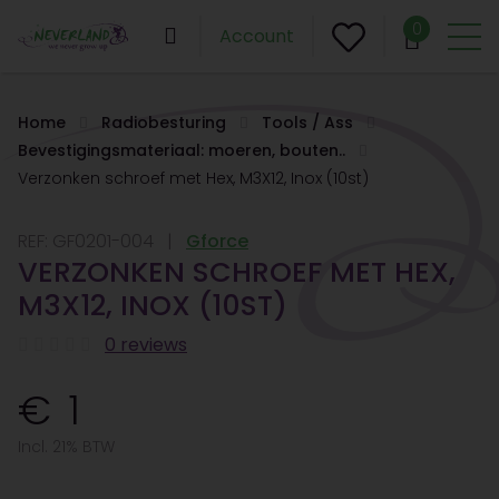
0
Account
Home
Radiobesturing
Tools / Ass
Bevestigingsmateriaal: moeren, bouten..
Verzonken schroef met Hex, M3X12, Inox (10st)
REF:
GF0201-004
Gforce
VERZONKEN SCHROEF MET HEX,
M3X12, INOX (10ST)
0 reviews
1
Incl. 21% BTW