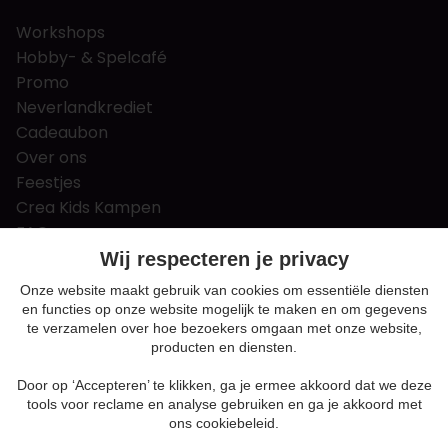
Workshops
Hobby- & Spelcafé
Promo
Neverlandkrediet
Cadeaubon
Over ons
Feestjes
Crea Kids Kampen
FAQ
Tips & tricks
Wij respecteren je privacy
Contact
Onze website maakt gebruik van cookies om essentiële diensten
en functies op onze website mogelijk te maken en om gegevens
Nieuws & Vacatures
te verzamelen over hoe bezoekers omgaan met onze website,
producten en diensten.
Door op ‘Accepteren’ te klikken, ga je ermee akkoord dat we deze
Algemene voorwaarden
tools voor reclame en analyse gebruiken en ga je akkoord met
Privacy en cookie policy
ons cookiebeleid.
Cookie voorkeuren