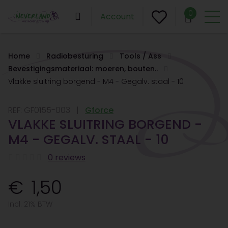
0
Account
Home
Radiobesturing
Tools / Ass
Bevestigingsmateriaal: moeren, bouten..
Vlakke sluitring borgend - M4 - Gegalv. staal - 10
REF:
GF0155-003
Gforce
VLAKKE SLUITRING BORGEND -
M4 - GEGALV. STAAL - 10
0 reviews
1,50
Incl. 21% BTW