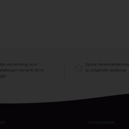
tis verzending voor
Spaar Neverlandkredie
tellingen vanaf € 60 in
je volgende aankoop
gië
REN
CATEGORIEËN