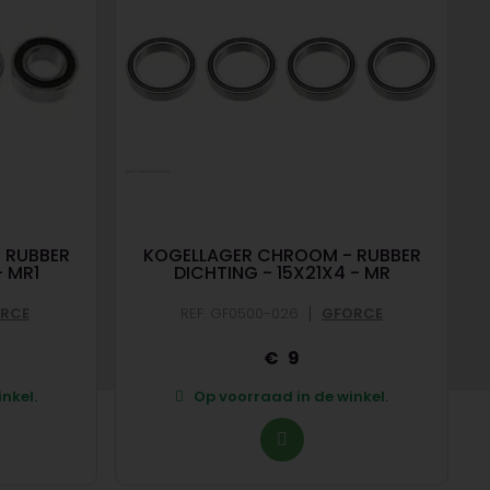
 RUBBER
KOGELLAGER CHROOM - RUBBER
- MR1
DICHTING - 15X21X4 - MR
|
RCE
REF: GF0500-026
GFORCE
9
nkel.
Op voorraad in de winkel.