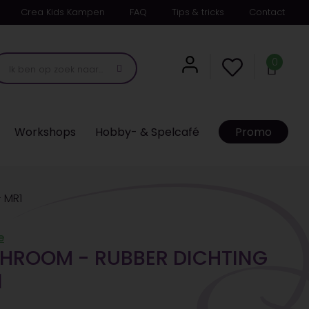
Crea Kids Kampen
FAQ
Tips & tricks
Contact
0
Workshops
Hobby- & Spelcafé
Promo
 MR1
e
HROOM - RUBBER DICHTING
1