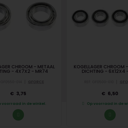
AGER CHROOM - METAAL
KOGELLAGER CHROOM -
TING - 4X7X2 - MR74
DICHTING - 6X12X4 
|
|
: GF0550-014
GFORCE
REF: GF0500-010
GFO
3,75
6,50
 voorraad in de winkel.
Op voorraad in de wi