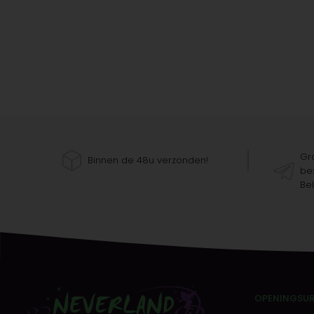
Gra
Binnen de 48u verzonden!
bes
Bel
OPENINGSU