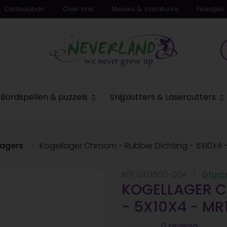
Cadeaubon
Over ons
Nieuws & Vacatures
Feestjes
Bordspellen & puzzels
Snijplotters & Lasercutters
lagers
Kogellager Chroom - Rubber Dichting - 5X10X4 -
REF:
GF0500-004
Gforc
KOGELLAGER C
- 5X10X4 - MR
0 reviews