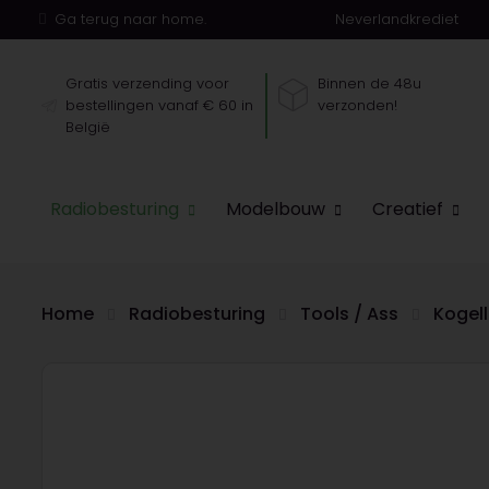
Ga terug naar home.
Neverlandkrediet
Gratis verzending voor
Binnen de 48u
bestellingen vanaf € 60 in
verzonden!
België
Radiobesturing
Modelbouw
Creatief
Home
Radiobesturing
Tools / Ass
Kogel