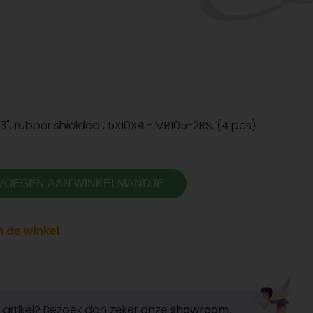
", rubber shielded , 5X10X4 - MR105-2RS, (4 pcs)
VOEGEN AAN WINKELMANDJE
 de winkel.
it artikel? Bezoek dan zeker onze
showroom
.