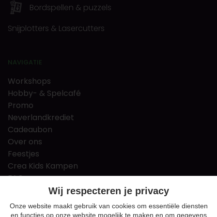
Bordspellen & puzzels
Snijplotters & Lasercutters
NAVIGATIE
Workshops
Hobby- & Spelcafé
Promo
Neverlandkrediet
Cadeaubon
Over ons
Feestjes
Crea Kids Kampen
FAQ
Tips & tricks
Wij respecteren je privacy
Contact
Onze website maakt gebruik van cookies om essentiële diensten
en functies op onze website mogelijk te maken en om gegevens