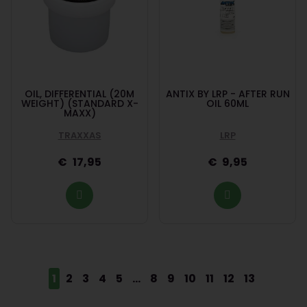
OIL, DIFFERENTIAL (20M
ANTIX BY LRP - AFTER RUN
WEIGHT) (STANDARD X-
OIL 60ML
MAXX)
TRAXXAS
LRP
17,95
9,95
1
2
3
4
5
...
8
9
10
11
12
13