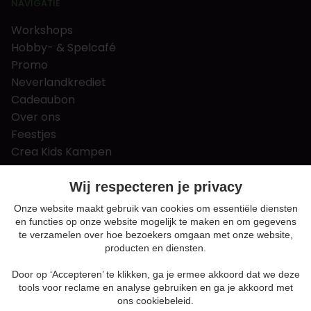
NAVIGATIE
Workshops
Hobby- & Spelcafé
Promo
Neverlandkrediet
Cadeaubon
Over ons
Feestjes
Crea Kids Kampen
FAQ
Tips & tricks
Wij respecteren je privacy
Contact
Onze website maakt gebruik van cookies om essentiële diensten
en functies op onze website mogelijk te maken en om gegevens
Nieuws & Vacatures
te verzamelen over hoe bezoekers omgaan met onze website,
producten en diensten.
Door op ‘Accepteren’ te klikken, ga je ermee akkoord dat we deze
Algemene voorwaarden
tools voor reclame en analyse gebruiken en ga je akkoord met
Privacy en cookie policy
ons cookiebeleid.