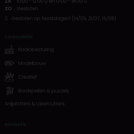
ZA
10:00
-
12:00 u
en
13:00
-
18:00 u
ZO
Gesloten
Gesloten op feestdagen! (14/05, 21/07, 15/08)
CATEGORIEËN
Radiobesturing
Modelbouw
Creatief
Bordspellen & puzzels
Snijplotters & Lasercutters
NAVIGATIE