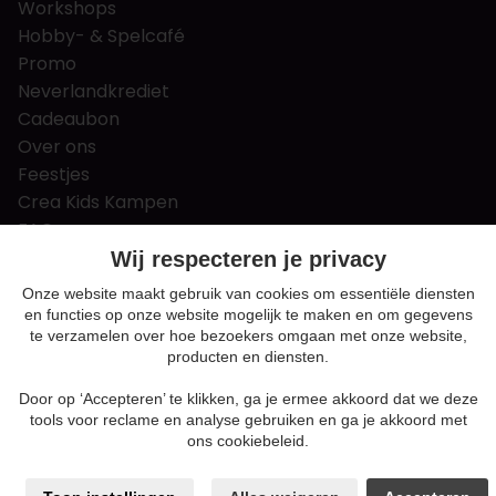
Workshops
Hobby- & Spelcafé
Promo
Neverlandkrediet
Cadeaubon
Over ons
Feestjes
Crea Kids Kampen
FAQ
Tips & tricks
Wij respecteren je privacy
Contact
Onze website maakt gebruik van cookies om essentiële diensten
en functies op onze website mogelijk te maken en om gegevens
Nieuws & Vacatures
te verzamelen over hoe bezoekers omgaan met onze website,
producten en diensten.
Door op ‘Accepteren’ te klikken, ga je ermee akkoord dat we deze
Algemene voorwaarden
tools voor reclame en analyse gebruiken en ga je akkoord met
Privacy en cookie policy
ons cookiebeleid.
Cookie voorkeuren
Sitemap