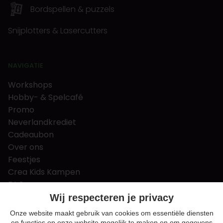
Bordspellen & puzzels
Snijplotters & Lasercutters
NAVIGATIE
Workshops
Hobby- & Spelcafé
Promo
Neverlandkrediet
Cadeaubon
Over ons
Feestjes
Crea Kids Kampen
FAQ
Tips & tricks
Wij respecteren je privacy
Contact
Onze website maakt gebruik van cookies om essentiële diensten
en functies op onze website mogelijk te maken en om gegevens