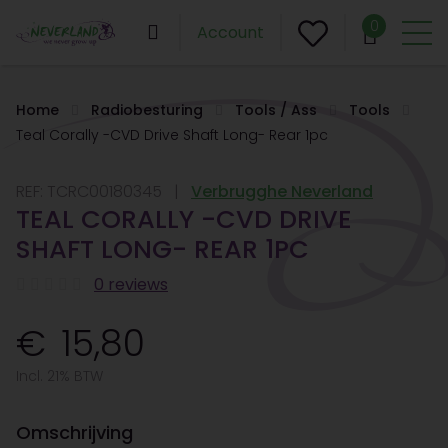
0
Account
Home
Radiobesturing
Tools / Ass
Tools
Teal Corally -CVD Drive Shaft Long- Rear 1pc
REF:
TCRC00180345
Verbrugghe Neverland
TEAL CORALLY -CVD DRIVE
SHAFT LONG- REAR 1PC
0 reviews
15,80
Incl. 21% BTW
Omschrijving