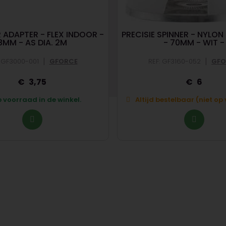
 ADAPTER - FLEX INDOOR -
PRECISIE SPINNER - NYLON
8MM - AS DIA. 2M
- 70MM - WIT -
|
|
: GF3000-001
GFORCE
REF: GF3160-052
GFO
3,75
6
 voorraad in de winkel.
Altijd bestelbaar (niet o