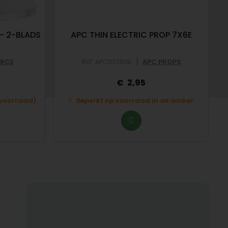
 - 2-BLADS
APC THIN ELECTRIC PROP 7X6E
|
RCE
REF: APC07060E
APC PROPS
2,95
p voorraad)
Beperkt op voorraad in de winkel.