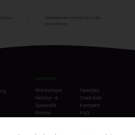
t voor
Uitstekende service voor én
na verkoop
NAVIGATIE
Workshops
Feestjes
ing
Hobby- &
Crea Kids
Spelcafé
Kampen
Promo
FAQ
Neverlandkrediet
Tips & tricks
Cadeaubon
Contact
& puzzels