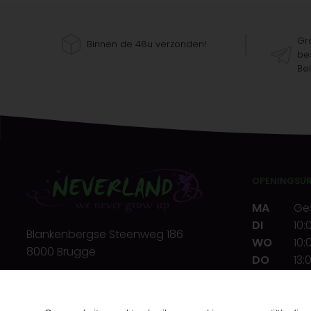
Gra
Binnen de 48u verzonden!
bes
Bel
OPENINGSU
MA
Ge
DI
10:
Blankenbergse Steenweg 186
WO
10:
8000 Brugge
DO
13:
VR
10:
T.
+32(0)50 32 39 72
ZA
10:
E.
info@neverland.be