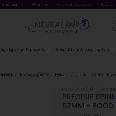
Cadeaubon
Over ons
Nieuws & Vacatures
Feestjes
Bordspellen & puzzels
Snijplotters & Lasercutters
delen
Precisie spinner - Nylon - 2-blads - 57mm - Roo
REF:
GF3160-033
Gforce
PRECISIE SPIN
57MM - ROOD 
0 reviews