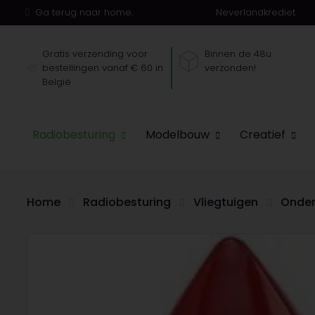
Ga terug naar home.
Neverlandkrediet
Gratis verzending voor
Binnen de 48u
bestellingen vanaf € 60 in
verzonden!
België
Radiobesturing
Modelbouw
Creatief
Home
Radiobesturing
Vliegtuigen
Onder