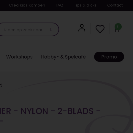
Crea Kids Kampen
FAQ
Tips & tricks
Contact
0
Workshops
Hobby- & Spelcafé
Promo
d -
NER - NYLON - 2-BLADS -
-