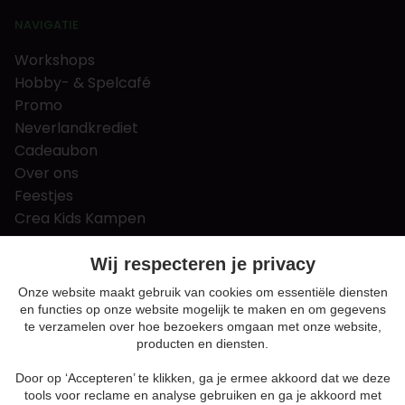
NAVIGATIE
Workshops
Hobby- & Spelcafé
Promo
Neverlandkrediet
Cadeaubon
Over ons
Feestjes
Crea Kids Kampen
FAQ
Tips & tricks
Wij respecteren je privacy
Contact
Onze website maakt gebruik van cookies om essentiële diensten
en functies op onze website mogelijk te maken en om gegevens
Nieuws & Vacatures
te verzamelen over hoe bezoekers omgaan met onze website,
producten en diensten.
Door op ‘Accepteren’ te klikken, ga je ermee akkoord dat we deze
Algemene voorwaarden
tools voor reclame en analyse gebruiken en ga je akkoord met