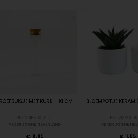
ROEFBUISJE MET KURK – 10 CM
BLOEMPOTJE KERAMIE
|
REF: VMBH0006
REF: VMRC000
VERBRUGGHE NEVERLAND
VERBRUGGHE NE
0,95
1,85