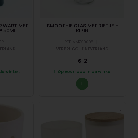
E ZWART MET
SMOOTHIE GLAS MET RIETJE -
P 50ML
KLEIN
|
|
BR
REF: VMZS0008
VERLAND
VERBRUGGHE NEVERLAND
2
e winkel.
Op voorraad in de winkel.