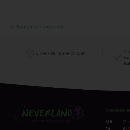
Terug naar overzicht
Gra
Binnen de 48u verzonden!
bes
Bel
OPENINGSU
MA
Ge
DI
10: