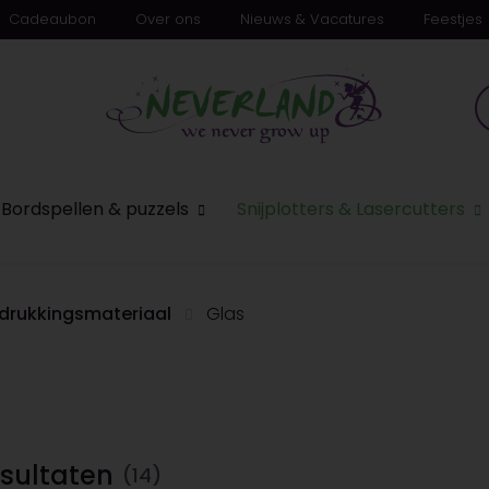
Cadeaubon
Over ons
Nieuws & Vacatures
Feestjes
n
Bordspellen & puzzels
Snijplotters & Lasercutters
drukkingsmateriaal
Glas
sultaten
(14)