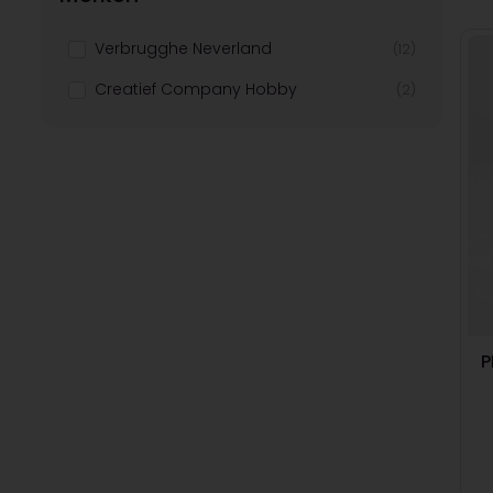
Verbrugghe Neverland
(12)
Creatief Company Hobby
(2)
P