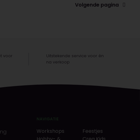
Volgende pagina
t voor
Uitstekende service voor én
na verkoop
NAVIGATIE
Workshops
Feestjes
ing
Hobby- &
Crea Kids