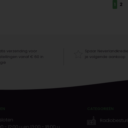
1
2
tis verzending voor
Spaar Neverlandkredie
tellingen vanaf € 60 in
je volgende aankoop
gië
REN
CATEGORIEËN
sloten
Radiobestur
00
-
12:00 u
en
13:00
-
18:00 u