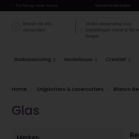
Ga terug naar home.
Neverlandkrediet
Binnen de 48u
Gratis verzending voor
verzonden!
bestellingen vanaf € 60 i
België
Radiobesturing
Modelbouw
Creatief
Home
Snijplotters & Lasercutters
Blanco Be
Glas
Re
Merken