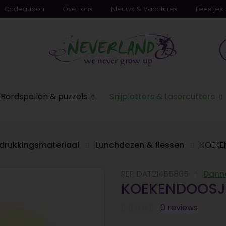
Cadeaubon
Over ons
Nieuws & Vacatures
Feestjes
n
Bordspellen & puzzels
Snijplotters & Lasercutters
drukkingsmateriaal
Lunchdozen & flessen
KOEKE
REF:
DAT21455805
Danne
KOEKENDOOSJE
0 reviews