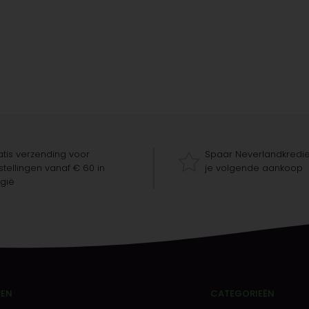
tis verzending voor
Spaar Neverlandkredie
tellingen vanaf € 60 in
je volgende aankoop
gië
REN
CATEGORIEËN