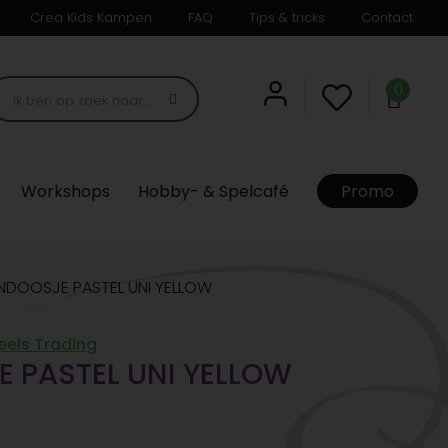
Crea Kids Kampen
FAQ
Tips & tricks
Contact
0
Workshops
Hobby- & Spelcafé
Promo
NDOOSJE PASTEL UNI YELLOW
els Trading
 PASTEL UNI YELLOW