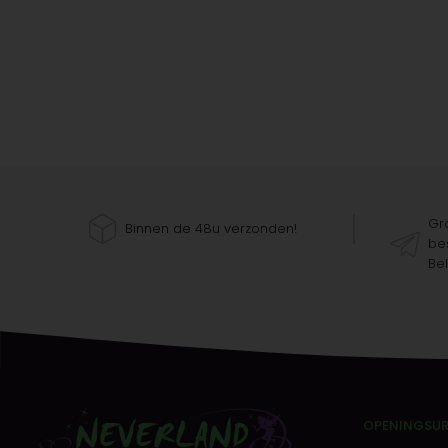
Gra
Binnen de 48u verzonden!
bes
Bel
OPENINGSU