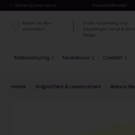
Ga terug naar home.
Neverlandkrediet
Binnen de 48u
Gratis verzending voor
verzonden!
bestellingen vanaf € 60 i
België
Radiobesturing
Modelbouw
Creatief
Home
Snijplotters & Lasercutters
Blanco Be