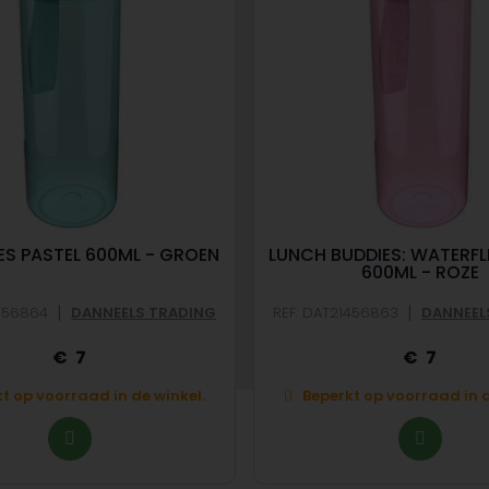
S PASTEL 600ML - GROEN
LUNCH BUDDIES: WATERFL
600ML - ROZE
|
|
1456864
DANNEELS TRADING
REF: DAT21456863
DANNEEL
7
7
t op voorraad in de winkel.
Beperkt op voorraad in d