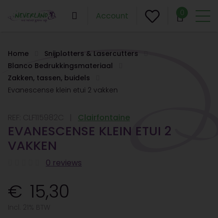
0
Account
Home
Snijplotters & Lasercutters
Blanco Bedrukkingsmateriaal
Zakken, tassen, buidels
Evanescense klein etui 2 vakken
REF:
CLF115982C
Clairfontaine
EVANESCENSE KLEIN ETUI 2
VAKKEN
0 reviews
15,30
Incl. 21% BTW