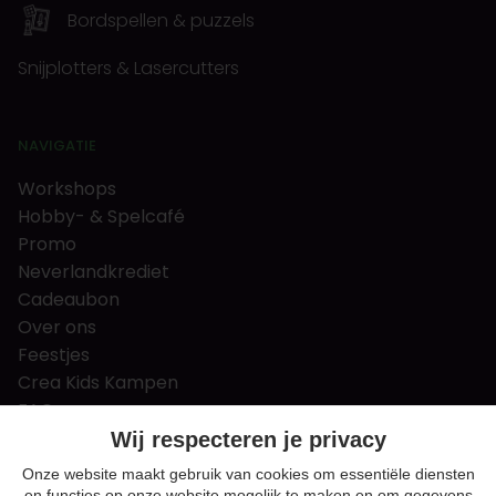
Bordspellen & puzzels
Snijplotters & Lasercutters
NAVIGATIE
Workshops
Hobby- & Spelcafé
Promo
Neverlandkrediet
Cadeaubon
Over ons
Feestjes
Crea Kids Kampen
FAQ
Tips & tricks
Wij respecteren je privacy
Contact
Onze website maakt gebruik van cookies om essentiële diensten
en functies op onze website mogelijk te maken en om gegevens