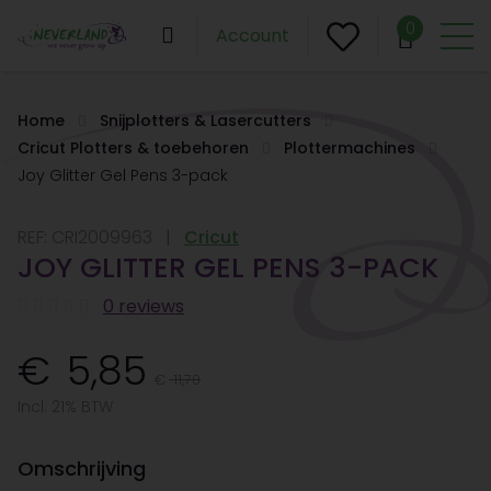
0
Account
Home
Snijplotters & Lasercutters
Cricut Plotters & toebehoren
Plottermachines
Joy Glitter Gel Pens 3-pack
REF:
CRI2009963
Cricut
JOY GLITTER GEL PENS 3-PACK
0 reviews
5,85
11,70
Incl. 21% BTW
Omschrijving