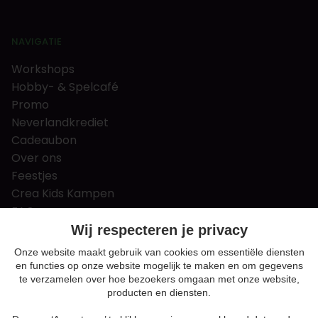
NAVIGATIE
Workshops
Hobby- & Spelcafé
Promo
Neverlandkrediet
Cadeaubon
Over ons
Feestjes
Crea Kids Kampen
FAQ
Tips & tricks
Wij respecteren je privacy
Contact
Onze website maakt gebruik van cookies om essentiële diensten
en functies op onze website mogelijk te maken en om gegevens
Nieuws & Vacatures
te verzamelen over hoe bezoekers omgaan met onze website,
producten en diensten.