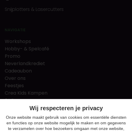
Snijplotters & Lasercutters
NAVIGATIE
Workshops
Hobby- & Spelcafé
Promo
Neverlandkrediet
Cadeaubon
Over ons
Feestjes
Crea Kids Kampen
FAQ
Tips & tricks
Wij respecteren je privacy
Contact
Onze website maakt gebruik van cookies om essentiële diensten
en functies op onze website mogelijk te maken en om gegevens
Nieuws & Vacatures
te verzamelen over hoe bezoekers omgaan met onze website,