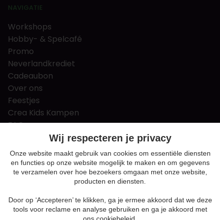
NAVIGATIE
Workshops
Hobby- & Spelcafé
Promo
Neverlandkrediet
Cadeaubon
Over ons
Feestjes
Crea Kids Kampen
FAQ
Tips & tricks
Wij respecteren je privacy
Contact
Onze website maakt gebruik van cookies om essentiële diensten
en functies op onze website mogelijk te maken en om gegevens
Nieuws & Vacatures
te verzamelen over hoe bezoekers omgaan met onze website,
producten en diensten.
Door op ‘Accepteren’ te klikken, ga je ermee akkoord dat we deze
Algemene voorwaarden
tools voor reclame en analyse gebruiken en ga je akkoord met
Privacy en cookie policy
ons cookiebeleid.