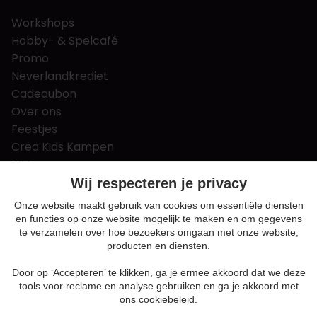
Workshops
Hobby- & Spelcafé
Promo
Neverlandkrediet
Cadeaubon
Over ons
Feestjes
Crea Kids Kampen
FAQ
Tips & tricks
Wij respecteren je privacy
Contact
Onze website maakt gebruik van cookies om essentiële diensten
en functies op onze website mogelijk te maken en om gegevens
Nieuws & Vacatures
te verzamelen over hoe bezoekers omgaan met onze website,
producten en diensten.
Door op ‘Accepteren’ te klikken, ga je ermee akkoord dat we deze
Algemene voorwaarden
tools voor reclame en analyse gebruiken en ga je akkoord met
Privacy en cookie policy
ons cookiebeleid.
Cookie voorkeuren