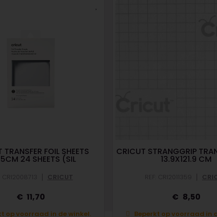
 TRANSFER FOIL SHEETS
CRICUT STRANGGRIP TRAN
15CM 24 SHEETS (SIL
13.9X121.9 CM
|
|
: CRI2008713
CRICUT
REF: CRI2011359
CRI
11,70
8,50
t op voorraad in de winkel.
Beperkt op voorraad in d