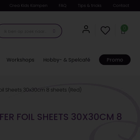
Crea Kids Kampen
FAQ
Tips & tricks
Contact
0
Workshops
Hobby- & Spelcafé
Promo
Foil Sheets 30x30cm 8 sheets (Red)
FER FOIL SHEETS 30X30CM 8