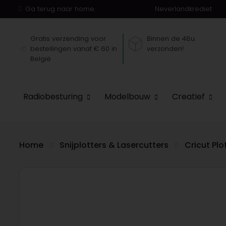
Ga terug naar home.
Neverlandkrediet
Gratis verzending voor
Binnen de 48u
bestellingen vanaf € 60 in
verzonden!
België
Radiobesturing
Modelbouw
Creatief
Home
Snijplotters & Lasercutters
Cricut Pl