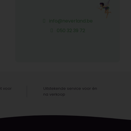
info@neverland.be
050 32 39 72
t voor
Uitstekende service voor én
na verkoop