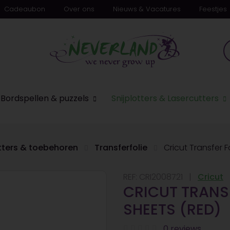
Cadeaubon
Over ons
Nieuws & Vacatures
Feestjes
Bordspellen & puzzels
Snijplotters & Lasercutters
otters & toebehoren
Transferfolie
Cricut Transfer 
REF:
CRI2008721
Cricut
CRICUT TRANS
SHEETS (RED)
0 reviews