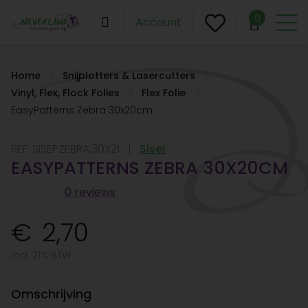
0
Account
Home
Snijplotters & Lasercutters
Vinyl, Flex, Flock Folies
Flex Folie
EasyPatterns Zebra 30x20cm
REF:
SISEPZEBRA.30X21
Siser
EASYPATTERNS ZEBRA 30X20CM
0 reviews
2,70
Incl. 21% BTW
Omschrijving