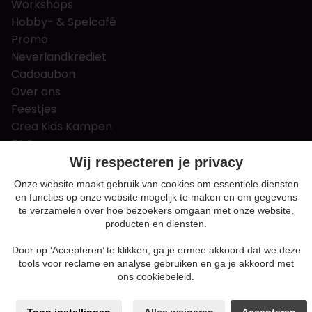
Workshops
Hobby- & Spelcafé
Promo
Neverlandkrediet
Cadeaubon
Over ons
Feestjes
Crea Kids Kampen
FAQ
Tips & tricks
Wij respecteren je privacy
Contact
Onze website maakt gebruik van cookies om essentiële diensten
en functies op onze website mogelijk te maken en om gegevens
Nieuws & Vacatures
te verzamelen over hoe bezoekers omgaan met onze website,
producten en diensten.
Door op ‘Accepteren’ te klikken, ga je ermee akkoord dat we deze
Algemene voorwaarden
tools voor reclame en analyse gebruiken en ga je akkoord met
Privacy en cookie policy
ons cookiebeleid.
Cookie voorkeuren
Sitemap