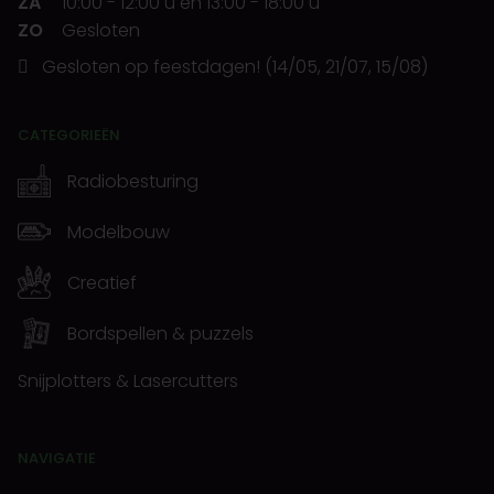
ZA
10:00
-
12:00 u
en
13:00
-
18:00 u
ZO
Gesloten
Gesloten op feestdagen! (14/05, 21/07, 15/08)
CATEGORIEËN
Radiobesturing
Modelbouw
Creatief
Bordspellen & puzzels
Snijplotters & Lasercutters
NAVIGATIE