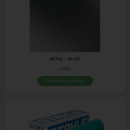
METAL - SILVER
SISER
Ontdek de varianten