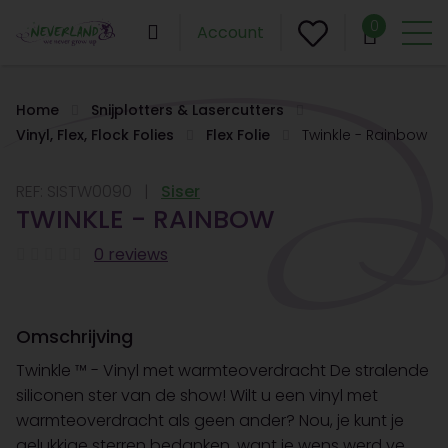
0
Account
Home
Snijplotters & Lasercutters
Vinyl, Flex, Flock Folies
Flex Folie
Twinkle - Rainbow
REF:
SISTW0090
Siser
TWINKLE - RAINBOW
0 reviews
Omschrijving
Twinkle ™ - Vinyl met warmteoverdracht De stralende
siliconen ster van de show! Wilt u een vinyl met
warmteoverdracht als geen ander? Nou, je kunt je
gelukkige sterren bedanken, want je wens werd ve...