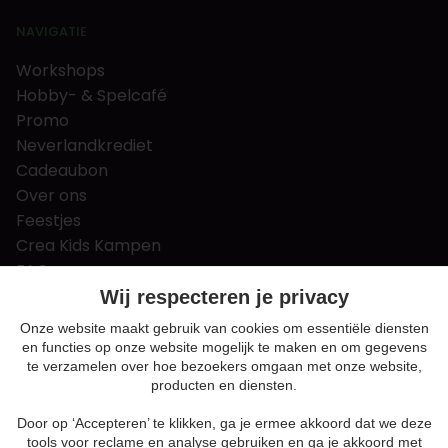
NAVIGATIE
Workshops
Hobby- & Spelcafé
Promo
Neverlandkrediet
Cadeaubon
Over ons
Feestjes
Crea Kids Kampen
FAQ
Tips & tricks
Wij respecteren je privacy
Contact
Onze website maakt gebruik van cookies om essentiële diensten
en functies op onze website mogelijk te maken en om gegevens
Nieuws & Vacatures
te verzamelen over hoe bezoekers omgaan met onze website,
producten en diensten.
Door op ‘Accepteren’ te klikken, ga je ermee akkoord dat we deze
Algemene voorwaarden
tools voor reclame en analyse gebruiken en ga je akkoord met