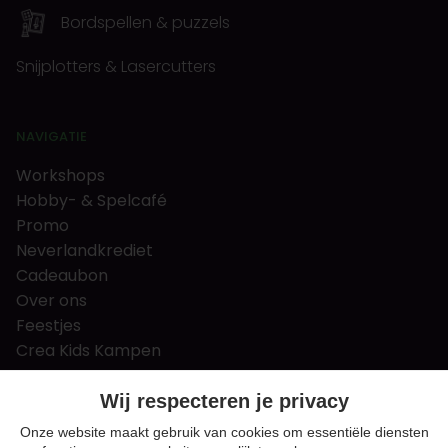
Bordspellen & puzzels
Snijplotters & Lasercutters
NAVIGATIE
Workshops
Hobby- & Spelcafé
Promo
Neverlandkrediet
Cadeaubon
Over ons
Feestjes
Crea Kids Kampen
FAQ
Tips & tricks
Wij respecteren je privacy
Contact
Onze website maakt gebruik van cookies om essentiële diensten