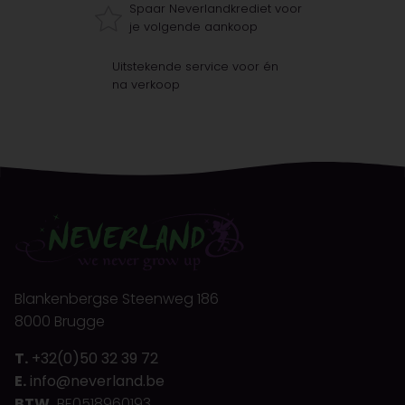
Spaar Neverlandkrediet voor
je volgende aankoop
Uitstekende service voor én
na verkoop
Blankenbergse Steenweg 186
8000 Brugge
T.
+32(0)50 32 39 72
E.
info@neverland.be
BTW.
BE0518960193