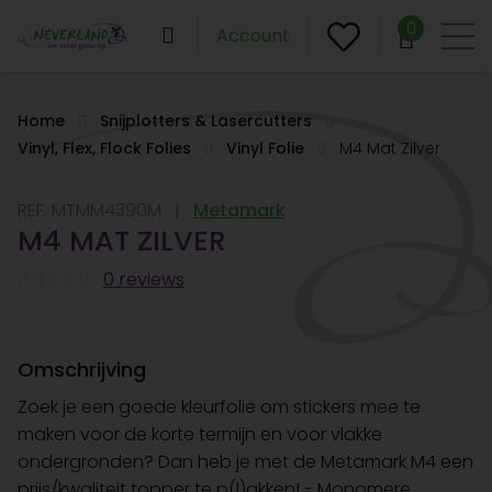
0
Account
Home
Snijplotters & Lasercutters
Vinyl, Flex, Flock Folies
Vinyl Folie
M4 Mat Zilver
REF:
MTMM4390M
Metamark
M4 MAT ZILVER
0 reviews
Omschrijving
Zoek je een goede kleurfolie om stickers mee te
maken voor de korte termijn en voor vlakke
ondergronden? Dan heb je met de Metamark M4 een
prijs/kwaliteit topper te p(l)akken! - Monomere