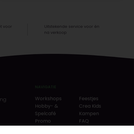
t voor
Uitstekende service voor én
na verkoop
NAVIGATIE
Workshops
Feestjes
ing
Hobby- &
Crea Kids
Spelcafé
Kampen
Promo
FAQ
Neverlandkrediet
Tips & tricks