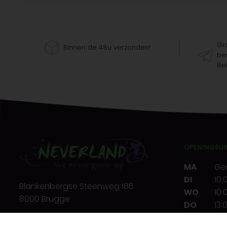
Gra
Binnen de 48u verzonden!
bes
Bel
OPENINGSU
MA
Ge
DI
10:
Blankenbergse Steenweg 186
WO
10:
8000 Brugge
DO
13:
VR
10:
T.
+32(0)50 32 39 72