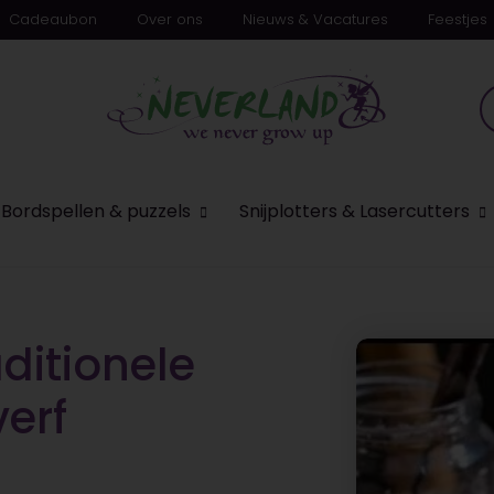
Cadeaubon
Over ons
Nieuws & Vacatures
Feestjes
n
Bordspellen & puzzels
Snijplotters & Lasercutters
ditionele
verf