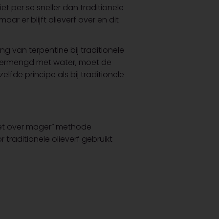
 per se sneller dan traditionele
ar er blijft olieverf over en dit
g van terpentine bij traditionele
a vermengd met water, moet de
lfde principe als bij traditionele
“vet over mager” methode
raditionele olieverf gebruikt