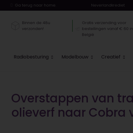
Ga terug naar home.
Neverlandkrediet
Binnen de 48u
Gratis verzending voor
verzonden!
bestellingen vanaf € 60 i
België
Radiobesturing
Modelbouw
Creatief
Overstappen van tra
olieverf naar Cobra 