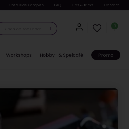
Crea Kids Kampen
FAQ
Tips & tricks
Contact
0
Workshops
Hobby- & Spelcafé
Promo