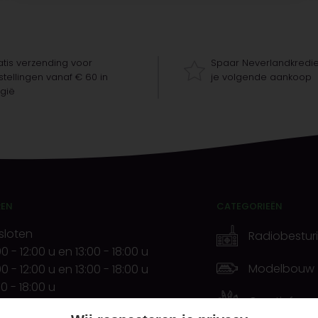
tis verzending voor
Spaar Neverlandkredie
tellingen vanaf € 60 in
je volgende aankoop
gië
REN
CATEGORIEËN
sloten
Radiobestur
00
-
12:00 u
en
13:00
-
18:00 u
Modelbouw
00
-
12:00 u
en
13:00
-
18:00 u
00
-
18:00 u
Creatief
00
-
12:00 u
en
13:00
-
20:00 u