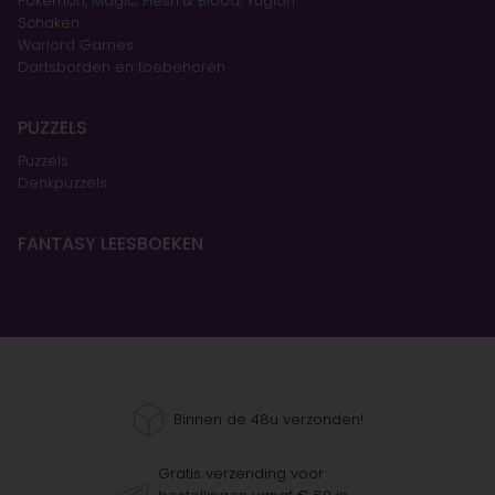
Pokémon, Magic, Flesh & Blood, Yugioh
Schaken
Warlord Games
Dartsborden en toebehoren
PUZZELS
Puzzels
Denkpuzzels
FANTASY LEESBOEKEN
Binnen de 48u verzonden!
Gratis verzending voor