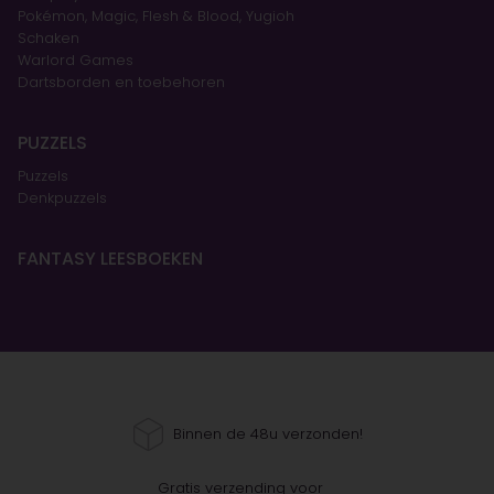
Pokémon, Magic, Flesh & Blood, Yugioh
Schaken
Warlord Games
Dartsborden en toebehoren
PUZZELS
Puzzels
Denkpuzzels
FANTASY LEESBOEKEN
Binnen de 48u verzonden!
Gratis verzending voor