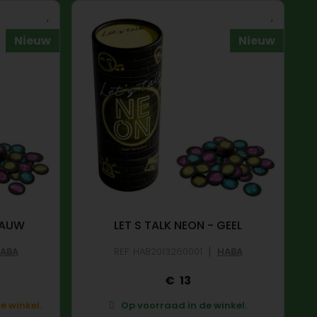
Nieuw
Nieuw
LAUW
LET S TALK NEON - GEEL
|
ABA
REF: HAB2013260001
HABA
13
e winkel.
Op voorraad in de winkel.