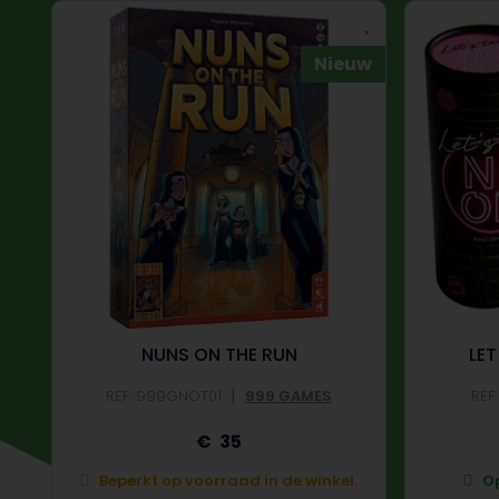
Nieuw
NUNS ON THE RUN
LET
|
REF: 999GNOT01
999 GAMES
REF
35
Beperkt op voorraad in de winkel.
Op