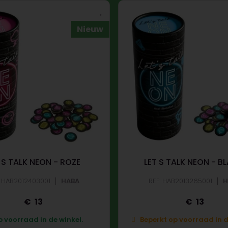
Nieuw
 S TALK NEON - ROZE
LET S TALK NEON - B
|
|
: HAB2012403001
HABA
REF: HAB2013265001
H
13
13
 voorraad in de winkel.
Beperkt op voorraad in d