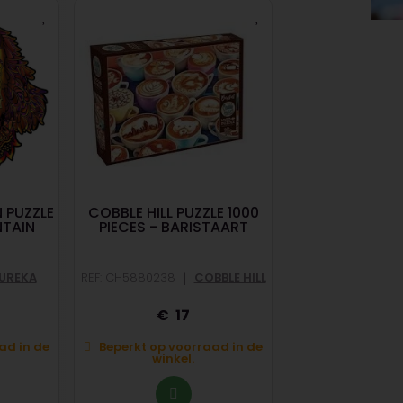
 PUZZLE
COBBLE HILL PUZZLE 1000
ANIMAL EX
NTAIN
PIECES - BARISTAART
REF: RAV1200
|
UREKA
REF: CH5880238
COBBLE HILL
RAVENSBU
17
1
ad in de
Beperkt op voorraad in de
Beperkt op voo
winkel.
winkel