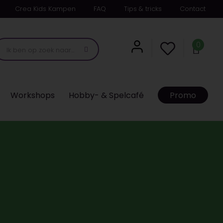
Crea Kids Kampen
FAQ
Tips & tricks
Contact
0
Workshops
Hobby- & Spelcafé
Promo