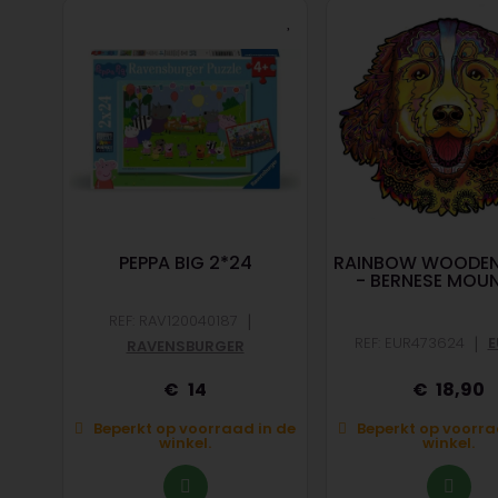
PEPPA BIG 2*24
RAINBOW WOODEN
- BERNESE MOU
|
REF: RAV120040187
|
REF: EUR473624
E
RAVENSBURGER
14
18,90
n de
Beperkt op voorraad in de
Beperkt op voorra
winkel.
winkel.