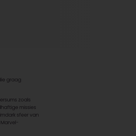
die graag
versums zoals
haftige missies
rimdark sfeer van
 Marvel-