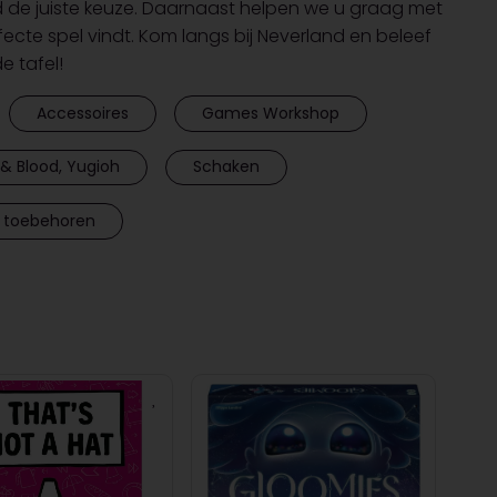
d de juiste keuze. Daarnaast helpen we u graag met
rfecte spel vindt. Kom langs bij Neverland en beleef
 tafel!
Accessoires
Games Workshop
& Blood, Yugioh
Schaken
 toebehoren