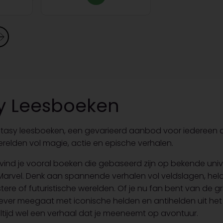
y Leesboeken
tasy leesboeken, een gevarieerd aanbod voor iedereen 
elden vol magie, actie en epische verhalen.
e vind je vooral boeken die gebaseerd zijn op bekende uni
rvel. Denk aan spannende verhalen vol veldslagen, held
istere of futuristische werelden. Of je nu fan bent van de g
ever meegaat met iconische helden en antihelden uit het
 altijd wel een verhaal dat je meeneemt op avontuur.