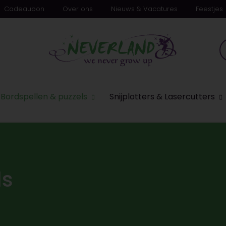
Cadeaubon
Over ons
Nieuws & Vacatures
Feestjes
Bordspellen & puzzels
Snijplotters & Lasercutters
ls