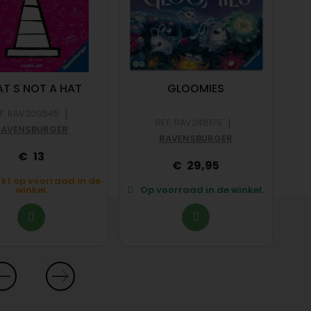
T S NOT A HAT
GLOOMIES
|
F: RAV209545
|
REF: RAV246175
REF
RAVENSBURGER
RAVENSBURGER
13
29,95
kt op voorraad in de
B
winkel.
Op voorraad in de winkel.