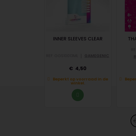
LIO 4 POCKET
INNER SLEEVES CLEAR
THA
S POKEMON
RE
|
|
2402
ULTRA PRO
REF: GGS10013ML
GAMEGENIC
14
4,50
op voorraad in de
Beperkt op voorraad in de
Beper
winkel.
winkel.