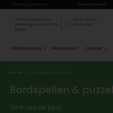
Ga terug naar home.
Neverlandkrediet
Gratis verzending voor
Binnen de 48u
bestellingen vanaf € 60 in
verzonden!
België
Radiobesturing
Modelbouw
Creatief
Home
Bordspellen & puzzels
Bordspellen & puzze
Vers van de pers