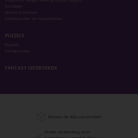
Pokémon, Magic, Flesh & Blood, Yugioh
Schaken
Warlord Games
Dartsborden en toebehoren
PUZZELS
Puzzels
Denkpuzzels
FANTASY LEESBOEKEN
Binnen de 48u verzonden!
Gratis verzending voor