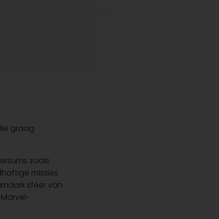
die graag
versums zoals
haftige missies
rimdark sfeer van
 Marvel-