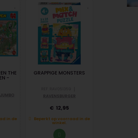
EN THE
GRAPPIGE MONSTERS
STAR WARS VI
N -
MOFF GI
|
REF: RAV051359
REF: RAV1200
JUMBO
RAVENSBURGER
RAVENSBU
12,95
19,
ad in de
Beperkt op voorraad in de
Beperkt op voo
winkel.
winkel