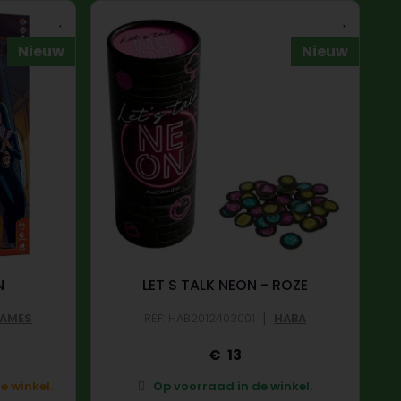
Nieuw
Nieuw
N
LET S TALK NEON - ROZE
|
GAMES
REF: HAB2012403001
HABA
13
e winkel.
Op voorraad in de winkel.