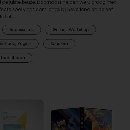
d de juiste keuze. Daarnaast helpen we u graag met
rfecte spel vindt. Kom langs bij Neverland en beleef
 tafel!
Accessoires
Games Workshop
& Blood, Yugioh
Schaken
 toebehoren