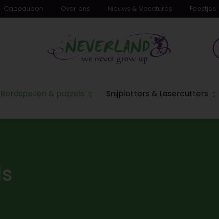
Cadeaubon
Over ons
Nieuws & Vacatures
Feestjes
Bordspellen & puzzels
Snijplotters & Lasercutters
ls