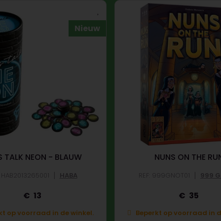
Nieuw
 S TALK NEON - BLAUW
NUNS ON THE RU
|
|
: HAB2013265001
HABA
REF: 999GNOT01
999 
13
35
t op voorraad in de winkel.
Beperkt op voorraad in d