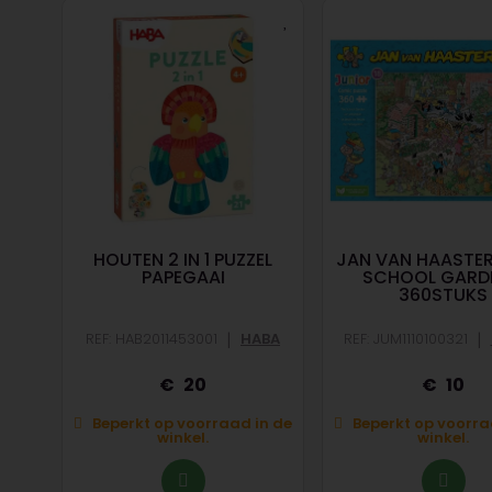
 -
HOUTEN 2 IN 1 PUZZEL
JAN VAN HAASTER
 24
PAPEGAAI
SCHOOL GARDE
360STUKS
|
|
O
REF: HAB2011453001
HABA
REF: JUM1110100321
20
10
n de
Beperkt op voorraad in de
Beperkt op voorra
winkel.
winkel.