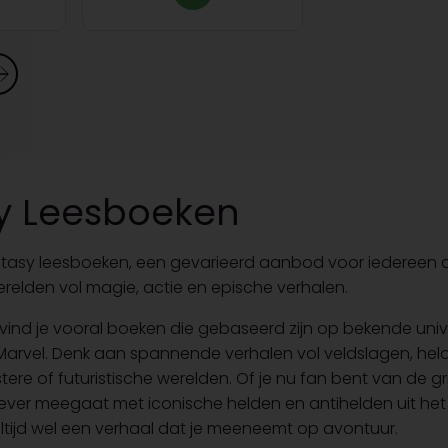
y Leesboeken
tasy leesboeken, een gevarieerd aanbod voor iedereen 
elden vol magie, actie en epische verhalen.
e vind je vooral boeken die gebaseerd zijn op bekende uni
rvel. Denk aan spannende verhalen vol veldslagen, held
istere of futuristische werelden. Of je nu fan bent van de g
ever meegaat met iconische helden en antihelden uit het
 altijd wel een verhaal dat je meeneemt op avontuur.