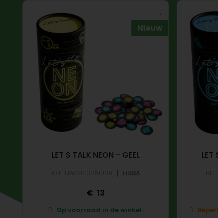
Nieuw
LET S TALK NEON - GEEL
LET
|
REF: HAB2013260001
HABA
REF
13
Op voorraad in de winkel.
Beperk