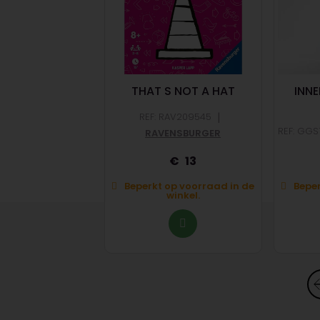
NTARSIA
THAT S NOT A HAT
INNE
|
REF: RAV209545
|
T01
999 GAMES
REF: GGS
RAVENSBURGER
45
13
op voorraad in de
Beperkt op voorraad in de
Beper
winkel.
winkel.