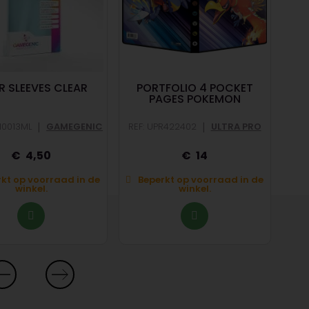
R SLEEVES CLEAR
PORTFOLIO 4 POCKET
PAGES POKEMON
|
|
10013ML
GAMEGENIC
REF: UPR422402
ULTRA PRO
4,50
14
kt op voorraad in de
Beperkt op voorraad in de
winkel.
winkel.
O