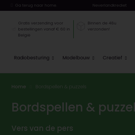
Ga terug naar home.
Neverlandkrediet
Gratis verzending voor
Binnen de 48u
bestellingen vanaf € 60 in
verzonden!
België
Radiobesturing
Modelbouw
Creatief
Home
Bordspellen & puzzels
Bordspellen & puzze
Vers van de pers