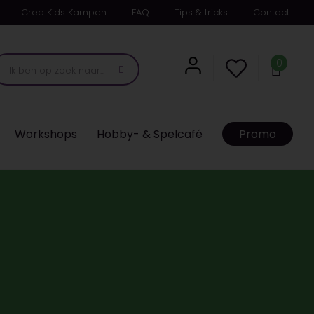
Crea Kids Kampen
FAQ
Tips & tricks
Contact
0
Workshops
Hobby- & Spelcafé
Promo