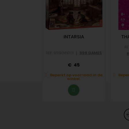
OOMIES
INTARSIA
THA
RE
|
RAV246175
|
REF: 999GINT01
999 GAMES
ENSBURGER
45
29,95
Beperkt op voorraad in de
Beper
aad in de winkel.
winkel.