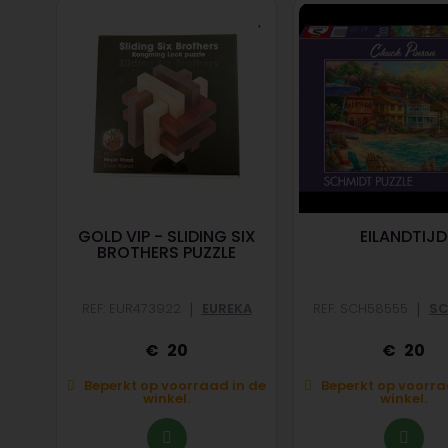
 THE
GOLD VIP - SLIDING SIX
EILANDTIJD
 FSC
BROTHERS PUZZLE
|
|
O
REF: EUR473922
EUREKA
REF: SCH58555
SC
20
20
n de
Beperkt op voorraad in de
Beperkt op voorra
winkel.
winkel.