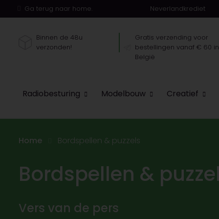
Ga terug naar home.
Neverlandkrediet
Binnen de 48u
Gratis verzending voor
verzonden!
bestellingen vanaf € 60 i
België
Radiobesturing
Modelbouw
Creatief
Home
Bordspellen & puzzels
Bordspellen & puzze
Vers van de pers