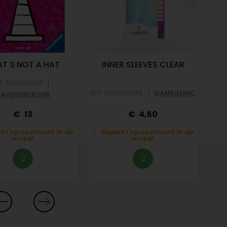
T S NOT A HAT
INNER SLEEVES CLEAR
P
|
F: RAV209545
|
REF: GGS10013ML
GAMEGENIC
REF
RAVENSBURGER
13
4,50
kt op voorraad in de
Beperkt op voorraad in de
B
winkel.
winkel.