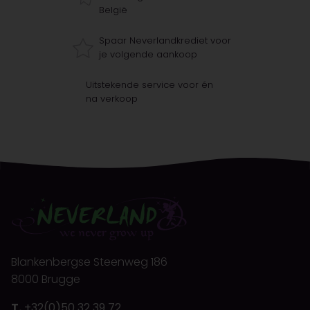
België
Spaar Neverlandkrediet voor
je volgende aankoop
Uitstekende service voor én
na verkoop
Blankenbergse Steenweg 186
8000 Brugge
T.
+32(0)50 32 39 72