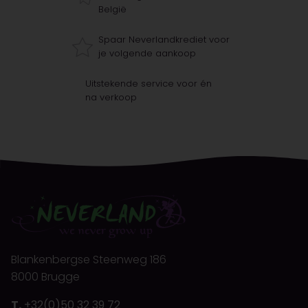
België
Spaar Neverlandkrediet voor
je volgende aankoop
Uitstekende service voor én
na verkoop
Blankenbergse Steenweg 186
8000 Brugge
T.
+32(0)50 32 39 72