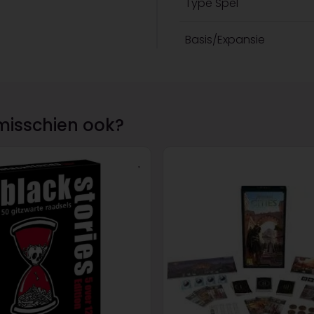
Type Spel
Basis/Expansie
misschien ook?