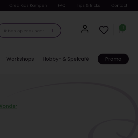
Crea Kids Kampen
FAQ
Tips & tricks
Contact
0
Workshops
Hobby- & Spelcafé
Promo
Wonder