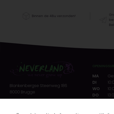
Gra
Binnen de 48u verzonden!
bes
Bel
OPENINGSU
MA
Ge
DI
10:
Blankenbergse Steenweg 186
WO
10:
8000 Brugge
DO
13:
VR
10:
T.
+32(0)50 32 39 72
ZA
10:
E.
info@neverland.be