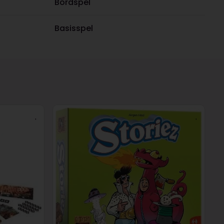
Bordspel
Basisspel