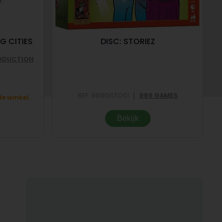
G CITIES
DISC: STORIEZ
ODUCTION
|
REF: 999GSTO01
999 GAMES
e winkel.
Bekijk