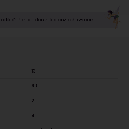
it artikel? Bezoek dan zeker onze
showroom
.
13
60
2
4