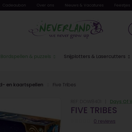
Cadeaubon
Over ons
Nieuws & Vacatures
Feestjes
Bordspellen & puzzels
Snijplotters & Lasercutters
d- en kaartspellen
Five Tribes
REF:
DOW8401
Days Of 
FIVE TRIBES
0 reviews