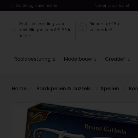
Ga terug naar home.
Neverlandkrediet
Gratis verzending voor
Binnen de 48u
bestellingen vanaf € 60 in
verzonden!
België
Radiobesturing
Modelbouw
Creatief
Home
Bordspellen & puzzels
Spellen
Bor