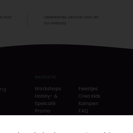
t voor
Uitstekende service voor én
na verkoop
NAVIGATIE
Workshops
Feestjes
ing
Hobby- &
Crea Kids
Spelcafé
Kampen
Promo
FAQ
Neverlandkrediet
Tips & tricks
Cadeaubon
Contact
& puzzels