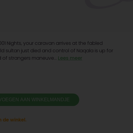
001 Nights, your caravan arrives at the fabled
d sultan just died and control of Naqala is up for
d of strangers maneuve...
Lees meer
VOEGEN AAN WINKELMANDJE
 de winkel.