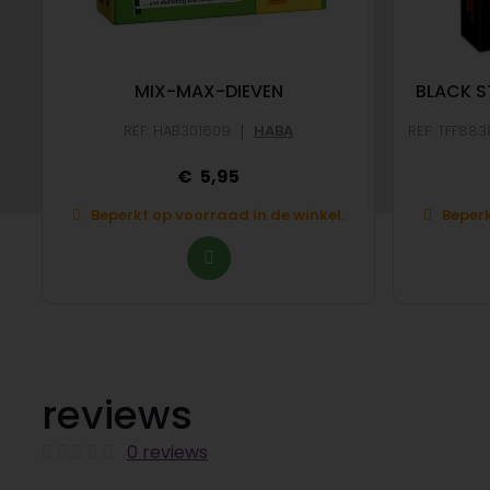
MIX-MAX-DIEVEN
BLACK ST
|
REF: HAB301609
HABA
REF: TFF88
5,95
Beperkt op voorraad in de winkel.
Beperk
reviews
0 reviews