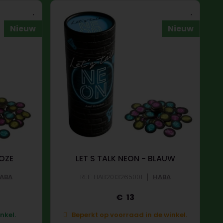
Nieuw
Nieuw
ROZE
LET S TALK NEON - BLAUW
|
ABA
REF: HAB2013265001
HABA
13
nkel.
Beperkt op voorraad in de winkel.