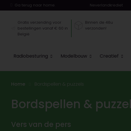
Ga terug naar home.
Neverlandkrediet
Gratis verzending voor
Binnen de 48u
bestellingen vanaf € 60 in
verzonden!
België
Radiobesturing
Modelbouw
Creatief
Home
Bordspellen & puzzels
Bordspellen & puzze
Vers van de pers