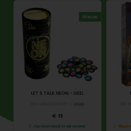
Nieuw
LET S TALK NEON - GEEL
|
REF: HAB2013260001
HABA
REF:
13
Op voorraad in de winkel.
Beperk