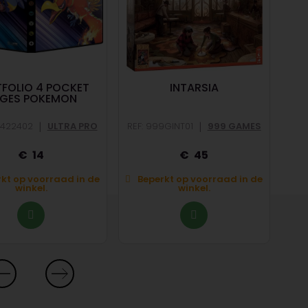
FOLIO 4 POCKET
INTARSIA
GES POKEMON
|
|
R422402
ULTRA PRO
REF: 999GINT01
999 GAMES
14
45
kt op voorraad in de
Beperkt op voorraad in de
winkel.
winkel.
O