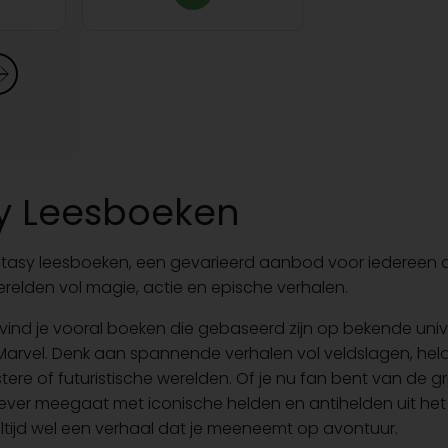
y Leesboeken
tasy leesboeken, een gevarieerd aanbod voor iedereen 
elden vol magie, actie en epische verhalen.
e vind je vooral boeken die gebaseerd zijn op bekende uni
rvel. Denk aan spannende verhalen vol veldslagen, held
istere of futuristische werelden. Of je nu fan bent van de g
ever meegaat met iconische helden en antihelden uit het
 altijd wel een verhaal dat je meeneemt op avontuur.