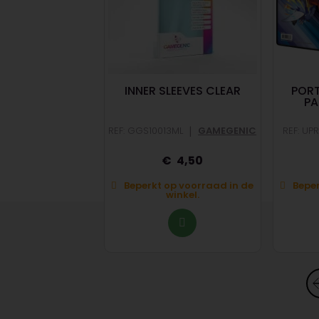
S NOT A HAT
INNER SLEEVES CLEAR
PORT
PA
|
RAV209545
|
REF: GGS10013ML
GAMEGENIC
REF: UP
ENSBURGER
13
4,50
op voorraad in de
Beperkt op voorraad in de
Beper
winkel.
winkel.