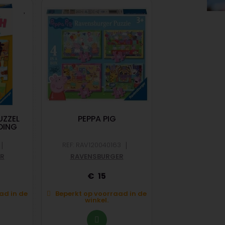
UZZEL
PEPPA PIG
ZIGGUFLAT 
DING
|
|
REF: RAV120040163
R
RAVENSBURGER
REF: EURRT5170
15
12,
ad in de
Beperkt op voorraad in de
winkel.
Op voorraad in