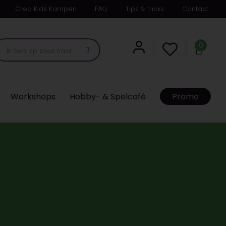
Crea Kids Kampen
FAQ
Tips & tricks
Contact
0
Workshops
Hobby- & Spelcafé
Promo