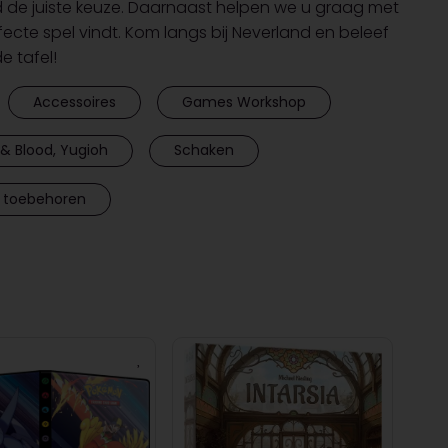
d de juiste keuze. Daarnaast helpen we u graag met
rfecte spel vindt. Kom langs bij Neverland en beleef
 tafel!
Accessoires
Games Workshop
& Blood, Yugioh
Schaken
 toebehoren