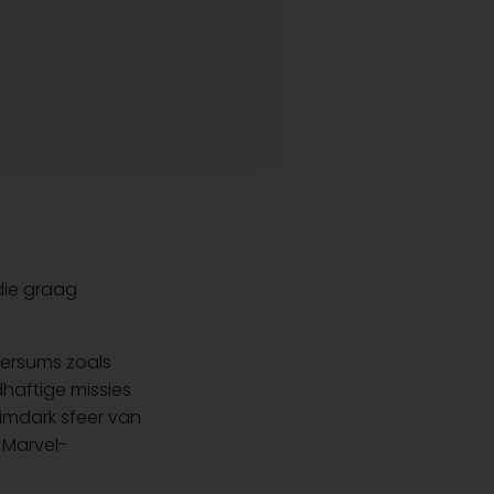
die graag
versums zoals
haftige missies
rimdark sfeer van
 Marvel-