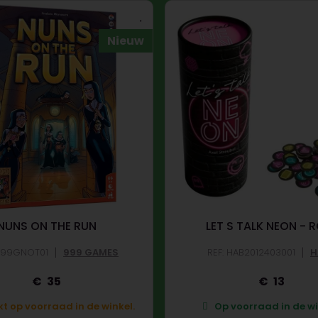
Nieuw
NUNS ON THE RUN
LET S TALK NEON - 
|
|
 999GNOT01
999 GAMES
REF: HAB2012403001
H
35
13
t op voorraad in de winkel.
Op voorraad in de wi