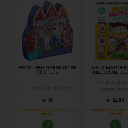
PUZZEL EENHOORNKASTEEL
MIX & MATCH P
D
36 STUKS
KLEURRIJKE KLE
REF: RAV051960
|
ABA
REF: TPZCC40919
TOOPIZ
RAVENSBURGE
16
12,95
n de
Beperkt op voorraad in de
Beperkt op voorra
winkel.
winkel.