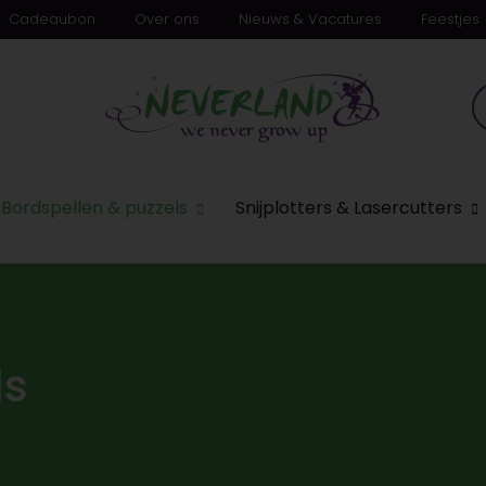
Cadeaubon
Over ons
Nieuws & Vacatures
Feestjes
Bordspellen & puzzels
Snijplotters & Lasercutters
ls