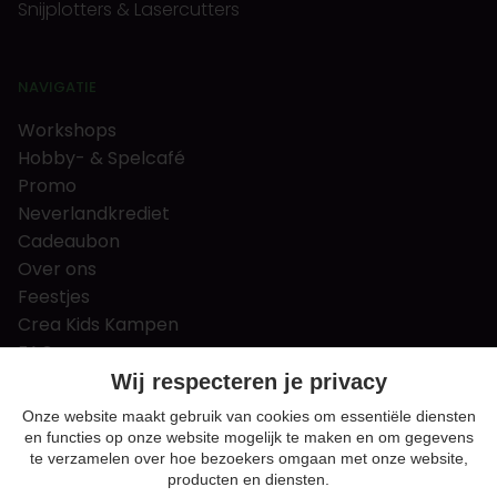
Snijplotters & Lasercutters
NAVIGATIE
Workshops
Hobby- & Spelcafé
Promo
Neverlandkrediet
Cadeaubon
Over ons
Feestjes
Crea Kids Kampen
FAQ
Tips & tricks
Wij respecteren je privacy
Contact
Onze website maakt gebruik van cookies om essentiële diensten
en functies op onze website mogelijk te maken en om gegevens
Nieuws & Vacatures
te verzamelen over hoe bezoekers omgaan met onze website,
producten en diensten.