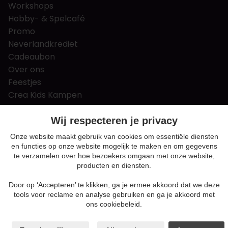
Workshops
Hobby- & Spelcafé
Promo
Neverlandkrediet
Cadeaubon
Over ons
Feestjes
Crea Kids Kampen
FAQ
Tips & tricks
Wij respecteren je privacy
Contact
Onze website maakt gebruik van cookies om essentiële diensten
en functies op onze website mogelijk te maken en om gegevens
Nieuws & Vacatures
te verzamelen over hoe bezoekers omgaan met onze website,
producten en diensten.
Door op ‘Accepteren’ te klikken, ga je ermee akkoord dat we deze
Algemene voorwaarden
tools voor reclame en analyse gebruiken en ga je akkoord met
Privacy en cookie policy
ons cookiebeleid.
Cookie voorkeuren
Sitemap