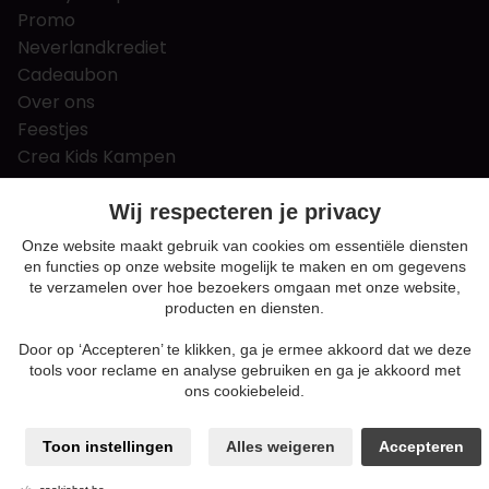
Promo
Neverlandkrediet
Cadeaubon
Over ons
Feestjes
Crea Kids Kampen
FAQ
Tips & tricks
Wij respecteren je privacy
Contact
Onze website maakt gebruik van cookies om essentiële diensten
en functies op onze website mogelijk te maken en om gegevens
Nieuws & Vacatures
te verzamelen over hoe bezoekers omgaan met onze website,
producten en diensten.
Door op ‘Accepteren’ te klikken, ga je ermee akkoord dat we deze
Algemene voorwaarden
tools voor reclame en analyse gebruiken en ga je akkoord met
Privacy en cookie policy
ons cookiebeleid.
Cookie voorkeuren
Sitemap
Toon instellingen
Alles weigeren
Accepteren
Login