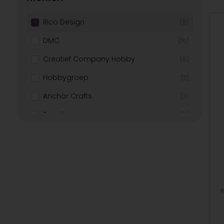
Rico Design
(8)
DMC
(15)
Creatief Company Hobby
(5)
Hobbygroep
(3)
Anchor Crafts
(3)
Toopiz
(2)
Scheepjes
(1)