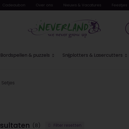
Cadeaubon
Over ons
Nieuws & Vacatures
Feestjes
n
Bordspellen & puzzels
Snijplotters & Lasercutters
Setjes
sultaten
(8)
Filter resetten