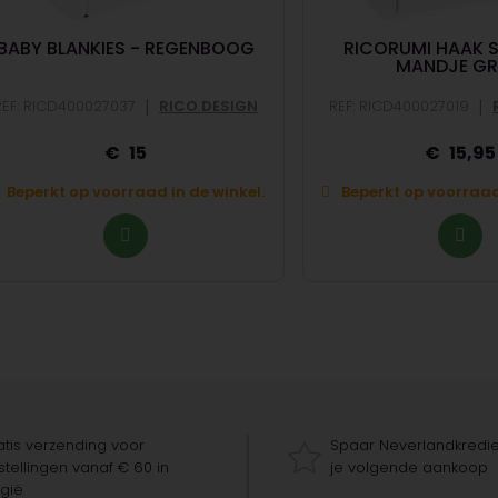
BABY BLANKIES - REGENBOOG
RICORUMI HAAK S
MANDJE GR
|
|
REF: RICD400027037
RICO DESIGN
REF: RICD400027019
15
15,95
Beperkt op voorraad in de winkel.
Beperkt op voorraad 
tis verzending voor
Spaar Neverlandkredie
tellingen vanaf € 60 in
je volgende aankoop
gië