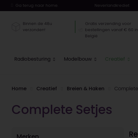
Ga terug naar home.
Neverlandkrediet
Binnen de 48u
Gratis verzending voor
verzonden!
bestellingen vanaf € 60 i
België
Radiobesturing
Modelbouw
Creatief
Home
Creatief
Breien & Haken
Complete 
Complete Setjes
Re
Merken