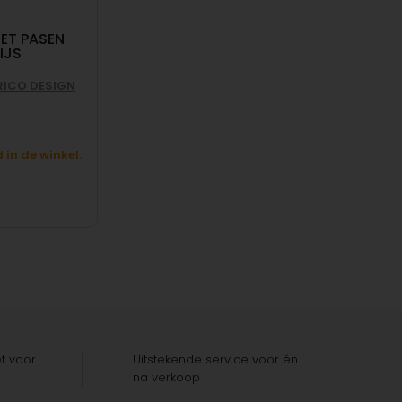
ET PASEN
IJS
RICO DESIGN
in de winkel.
t voor
Uitstekende service voor én
na verkoop