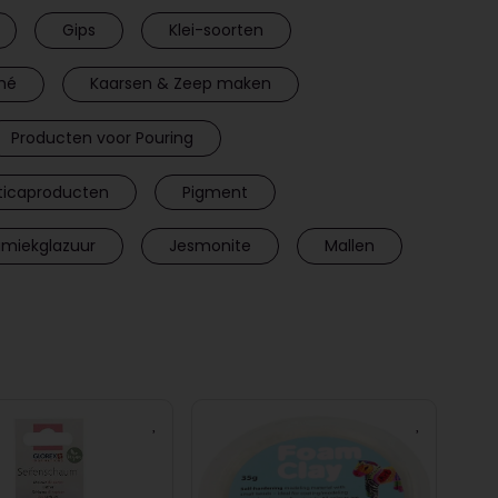
Gips
Klei-soorten
hé
Kaarsen & Zeep maken
Producten voor Pouring
icaproducten
Pigment
amiekglazuur
Jesmonite
Mallen