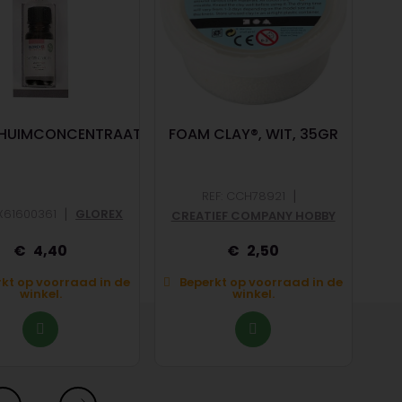
CHUIMCONCENTRAAT
FOAM CLAY®, WIT, 35GR
5
|
REF: CCH78921
|
LX61600361
GLOREX
REF
CREATIEF COMPANY HOBBY
4,40
2,50
kt op voorraad in de
Beperkt op voorraad in de
B
winkel.
winkel.