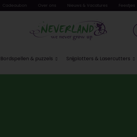
Cadeaubon
Over ons
Nieuws & Vacatures
Feestjes
Bordspellen & puzzels
Snijplotters & Lasercutters