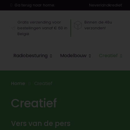
Ga terug naar home.
Neverlandkrediet
Gratis verzending voor
Binnen de 48u
bestellingen vanaf € 60 in
verzonden!
België
Radiobesturing
Modelbouw
Creatief
Home
Creatief
Creatief
Vers van de pers