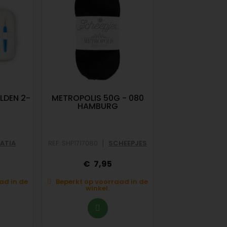
LDEN 2-
METROPOLIS 50G - 080
CATONA 50
HAMBURG
MARSHMA
|
ATIA
REF: SHP1717080
SCHEEPJES
|
REF: SHP1678518
7,95
3
ad in de
Beperkt op voorraad in de
winkel.
Op voorraad in