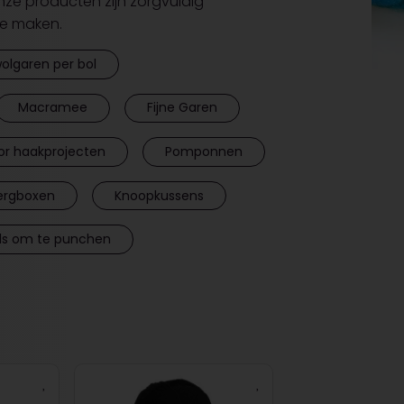
Onze producten zijn zorgvuldig
te maken.
olgaren per bol
Macramee
Fijne Garen
or haakprojecten
Pomponnen
rgboxen
Knoopkussens
ls om te punchen