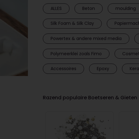
ALLES
Beton
moulding
Silk Foam & Silk Clay
Papiermac
Powertex & andere mixed media
Polymeerklei zoals Fimo
Cosmet
Accessoires
Epoxy
Ker
Razend populaire Boetseren & Gieten