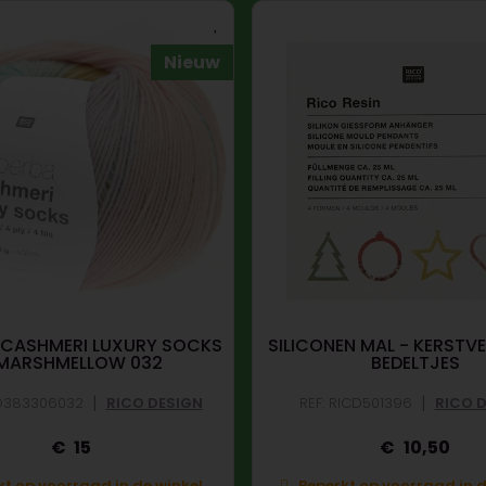
Nieuw
 CASHMERI LUXURY SOCKS
SILICONEN MAL - KERSTV
 MARSHMELLOW 032
BEDELTJES
|
|
CD383306032
RICO DESIGN
REF: RICD501396
RICO 
15
10,50
t op voorraad in de winkel.
Beperkt op voorraad in d