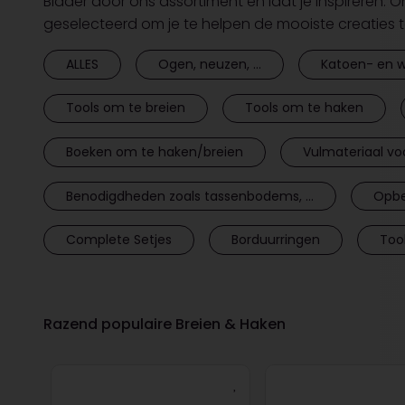
Blader door ons assortiment en laat je inspireren. 
geselecteerd om je te helpen de mooiste creaties 
ALLES
Ogen, neuzen, ...
Katoen- en w
Tools om te breien
Tools om te haken
Boeken om te haken/breien
Vulmateriaal vo
Benodigdheden zoals tassenbodems, ...
Opbe
Complete Setjes
Borduurringen
Too
Razend populaire Breien & Haken