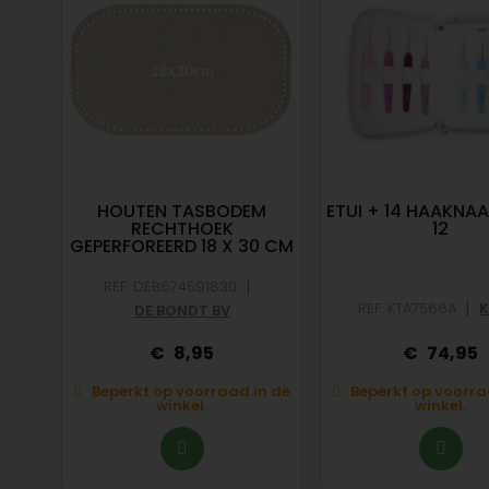
AUN
HOUTEN TASBODEM
ETUI + 14 HAAKNAA
RECHTHOEK
12
GEPERFOREERD 18 X 30 CM
|
REF: DEB674591830
|
REF: KTA7566A
K
DE BONDT BV
8,95
74,95
Beperkt op voorraad in de
Beperkt op voorra
kel.
winkel.
winkel.