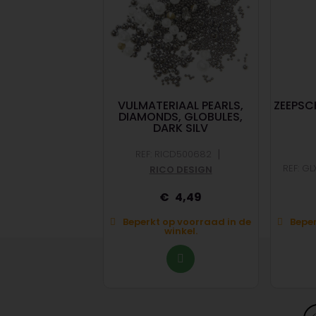
KEN KNEEDBAAR
VULMATERIAAL PEARLS,
ZEEPS
- 500G
DIAMONDS, GLOBULES,
DARK SILV
|
REF: RICD500682
|
600181
GLOREX
REF: G
RICO DESIGN
16
4,49
op voorraad in de
Beperkt op voorraad in de
Beper
winkel.
winkel.