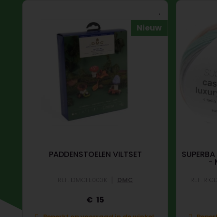
uw
Nieuw
PADDENSTOELEN VILTSET
SUPERBA
-
|
REF: DMCFE003K
DMC
REF: RI
15
Beperkt op voorraad in de winkel.
Beperk