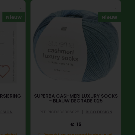
Nieuw
Nieuw
ERSIERING
SUPERBA CASHMERI LUXURY SOCKS
- BLAUW DEGRADE 025
|
DESIGN
REF: RICD383306025
RICO DESIGN
15
e winkel.
Beperkt op voorraad in de winkel.