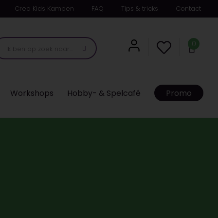
Crea Kids Kampen
FAQ
Tips & tricks
Contact
0
Workshops
Hobby- & Spelcafé
Promo